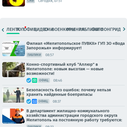
Сегодня, 07:51
СМИ
ЛЕНТА
ТОП
ОФИЦ.
ВИДЕО
СМИ
ВОЕНКОРЫ
МНЕНИЯ
ПАБЛИКИ
ФОТО
ЛОНГРИДЫ
Филиал «Мелитопольское ПУВКХ» ГУП ЗО «Вода
Запорожья» информирует!
08:57
ПАБЛИКИ
Конно-спортивный клуб "Аллюр" в
Мелитополе: новым высотам — новые
возможности!
08:46
ОФИЦ.
Безопасность без ошибок: почему нельзя
хранить найденные боеприпасы
08:37
ОФИЦ.
В департамент жилищно-коммунального
хозяйства администрации городского округа
Мелитополь на постоянную работу требуются:
08:33
ПАБЛИКИ