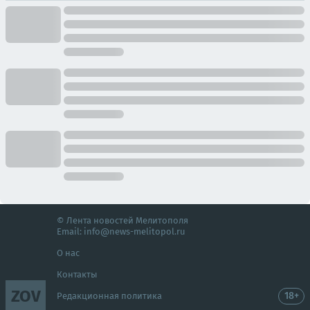
© Лента новостей Мелитополя
Email:
info@news-melitopol.ru
О нас
Контакты
ZOV
18+
Редакционная политика