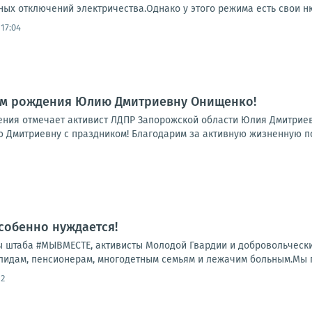
ых отключений электричества.Однако у этого режима есть свои нюа
17:04
ём рождения Юлию Дмитриевну Онищенко!
ения отмечает активист ЛДПР Запорожской области Юлия Дмитрие
Дмитриевну с праздником! Благодарим за активную жизненную по
особенно нуждается!
 штаба #МЫВМЕСТЕ, активисты Молодой Гвардии и добровольчески
лидам, пенсионерам, многодетным семьям и лежачим больным.Мы по
52