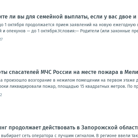
те ли вы для семейной выплаты, если у вас двое и
до 1 октября продолжается прием заявлений на новую ежегодную в
 и опекунов — до 1 октября.Условия:— Родители (или законные пре
27
оты спасателей МЧС России на месте пожара в Мел
ова произошло возгорание в нежилом помещении на первом этаже
роки ликвидировали пожар, площадью 15 квадратных метров. По п
2
нг продолжает действовать в Запорожской област
 выбирает сеть оператора с лучшим сигналом. В регионе ввели та