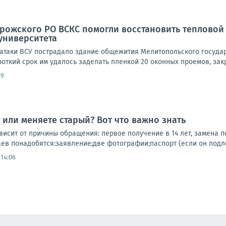
рожского РО ВСКС помогли восстановить тепловой
университета
 атаки ВСУ пострадало здание общежития Мелитопольского государ
роткий срок им удалось заделать пленкой 20 оконных проемов, закр
49
 или меняете старый? Вот что важно знать
исит от причины обращения: первое получение в 14 лет, замена п
ев понадобятся:заявление;две фотографии;паспорт (если он подле
 14:06