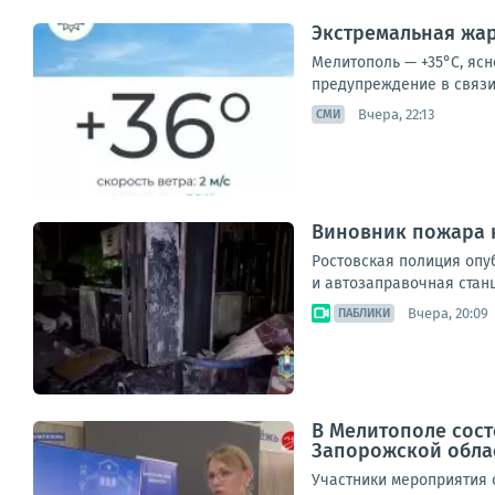
Экстремальная жар
Мелитополь — +35°С, ясн
предупреждение в связи 
Вчера, 22:13
СМИ
Виновник пожара н
Ростовская полиция опу
и автозаправочная станц
Вчера, 20:09
ПАБЛИКИ
В Мелитополе сос
Запорожской обла
Участники мероприятия 