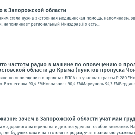
ю в Запорожской области
зким стала нужна экстренная медицинская помощь, напоминаем, зв
и, напомиинает региональный Минздрав.Но есть...
Это частоты радио в машине по оповещению о прол
остовской области до Крыма (пунктов пропуска Чон
ине по оповещению о пролётах БПЛА на участках трассы Р-280 "Но
о-Вознесенка 90,4 FMНовоазовск 90,4 FMМариуполь 94,3 FMБердянск
 жизни: зачем в Запорожской области учат мам гр
ам здорового материнства и детства уделяют особое внимание. Н
ы, где будущих мам и пап готовят к родам, учат правильно ухажива