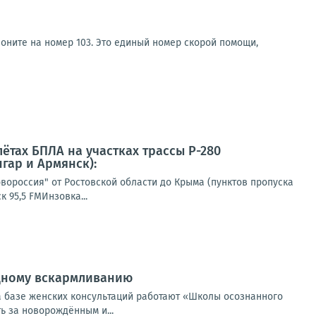
оните на номер 103. Это единый номер скорой помощи,
ётах БПЛА на участках трассы Р-280
гар и Армянск):
вороссия" от Ростовской области до Крыма (пунктов пропуска
 95,5 FMИнзовка...
удному вскармливанию
а базе женских консультаций работают «Школы осознанного
ть за новорождённым и...