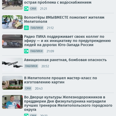
острая проблема с водоснабжением
21:21
СМИ
Волонтёры #МЫВМЕСТЕ помогают жителям
Мелитополя
21:12
ПАБЛИКИ
Радио ПИКА поддерживает своих коллег по
эфиру — и их инициативу по предупреждению
людей на дорогах Юго-Запада России
21:09
ПАБЛИКИ
Авиационная ракетная, бомбовая опасность
20:52
ПАБЛИКИ
В Мелитополе прошел мастер-класс по
изготовлению картин
20:43
СМИ
Во Дворце культуры Железнодорожников в
преддверии Дня физкультурника наградили
лучших тренеров Мелитопольского городского
округа
20:33
СМИ