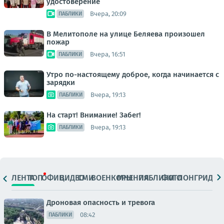
удостоверение
Вчера, 20:09
ПАБЛИКИ
В Мелитополе на улице Беляева произошел
пожар
Вчера, 16:51
ПАБЛИКИ
Утро по-настоящему доброе, когда начинается с
зарядки
Вчера, 19:13
ПАБЛИКИ
На старт! Внимание! Забег!
Вчера, 19:13
ПАБЛИКИ
ЛЕНТА
ТОП
ОФИЦ.
ВИДЕО
СМИ
ВОЕНКОРЫ
МНЕНИЯ
ПАБЛИКИ
ФОТО
ЛОНГРИДЫ
Дроновая опасность и тревога
08:42
ПАБЛИКИ