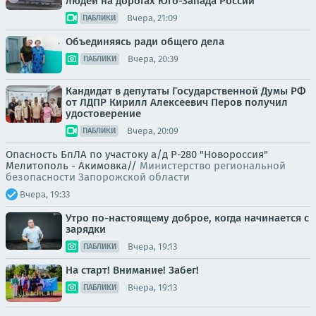
людей на дорогах Юго-Запада России
Вчера, 21:09
ПАБЛИКИ
Объединяясь ради общего дела
Вчера, 20:39
ПАБЛИКИ
Кандидат в депутаты Государственной Думы РФ
от ЛДПР Кирилл Алексеевич Перов получил
удостоверение
Вчера, 20:09
ПАБЛИКИ
Опасность БпЛА по участоку а/д Р-280 "Новороссия"
Мелитополь - Акимовка//
Министерство региональной
безопасности Запорожской области
Вчера, 19:33
Утро по-настоящему доброе, когда начинается с
зарядки
Вчера, 19:13
ПАБЛИКИ
На старт! Внимание! Забег!
Вчера, 19:13
ПАБЛИКИ