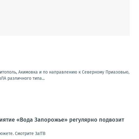
литополь, Акимовка и по направлению к Северному Приазовью,
А различного типа...
риятие «Вода Запорожье» регулярно подвозит
южете. Смотрите За!ТВ