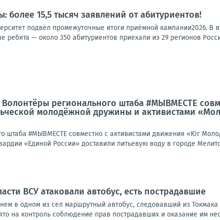
: более 15,5 тысяч заявлений от абитуриентов!
ерситет подвёл промежуточные итоги приёмной кампании2026. В ву
е ребята — около 350 абитуриентов приехали из 29 регионов России
: Волонтёры регионального штаба #МЫВМЕСТЕ совм
ьческой молодёжной дружины и активистами «Мол
го штаба #МЫВМЕСТЕ совместно с активистами движения «Юг Моло
вардии «Единой России» доставили питьевую воду в городе Мелито
асти ВСУ атаковали автобус, есть пострадавшие
днем в одном из сел маршрутный автобус, следовавший из Токмака
ято на контроль соблюдение прав пострадавших и оказание им нео