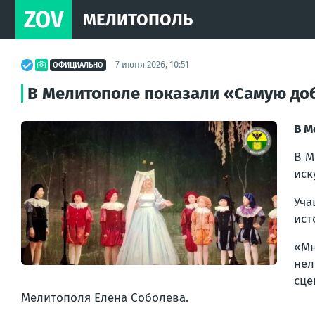
ZOV
МЕЛИТОПОЛЬ
7 июня 2026, 10:51
ОФИЦИАЛЬНО
В Мелитополе показали «Самую до
В М
В М
иск
Уча
ист
«Мн
нел
сце
Мелитополя Елена Соболева.