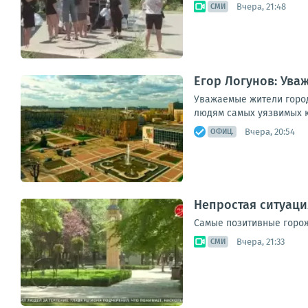
Вчера, 21:48
СМИ
Егор Логунов: Ува
Уважаемые жители город
людям самых уязвимых ка
Вчера, 20:54
ОФИЦ.
Непростая ситуаци
Самые позитивные горож
Вчера, 21:33
СМИ