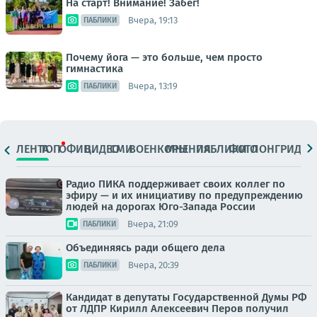
На старт! Внимание! Забег!
Вчера, 19:13
ПАБЛИКИ
Почему йога — это больше, чем просто
гимнастика
Вчера, 13:19
ПАБЛИКИ
ЛЕНТА
ТОП
ОФИЦ.
ВИДЕО
СМИ
ВОЕНКОРЫ
МНЕНИЯ
ПАБЛИКИ
ФОТО
ЛОНГРИДЫ
Радио ПИКА поддерживает своих коллег по
эфиру — и их инициативу по предупреждению
людей на дорогах Юго-Запада России
Вчера, 21:09
ПАБЛИКИ
Объединяясь ради общего дела
Вчера, 20:39
ПАБЛИКИ
Кандидат в депутаты Государственной Думы РФ
от ЛДПР Кирилл Алексеевич Перов получил