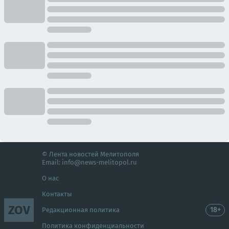
© Лента новостей Мелитополя
Email:
info@news-melitopol.ru
О нас
Контакты
ZOV
18+
Редакционная политика
Политика конфиденциальности