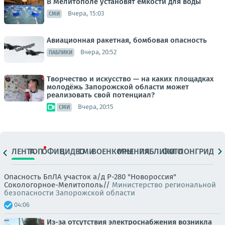
В Мелитополе установят емкости для воды
Вчера, 15:03
СМИ
Авиационная ракетная, бомбовая опасность
Вчера, 20:52
ПАБЛИКИ
Творчество и искусство — на каких площадках
молодёжь Запорожской области может
реализовать свой потенциал?
Вчера, 20:15
СМИ
ЛЕНТА
ТОП
ОФИЦ.
ВИДЕО
СМИ
ВОЕНКОРЫ
МНЕНИЯ
ПАБЛИКИ
ФОТО
ЛОНГРИДЫ
Опасность БпЛА участок а/д Р-280 "Новороссия"
Сокологорное-Мелитополь//
Министерство региональной
безопасности Запорожской области
04:06
Из-за отсутствия электроснабжения возникла