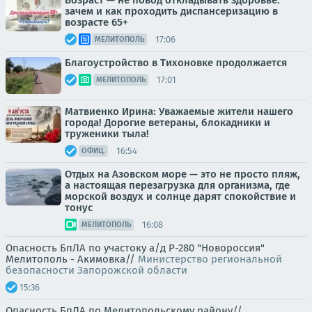
Возраст — не повод откладывать здоровье:
зачем и как проходить диспансеризацию в
возрасте 65+
17:06
МЕЛИТОПОЛЬ
Благоустройство в Тихоновке продолжается
17:01
МЕЛИТОПОЛЬ
Матвиенко Ирина: Уважаемые жители нашего
города! Дорогие ветераны, блокадники и
труженики тыла!
16:54
ОФИЦ.
Отдых на Азовском море — это не просто пляж,
а настоящая перезагрузка для организма, где
морской воздух и солнце дарят спокойствие и
тонус
16:08
МЕЛИТОПОЛЬ
Опасность БпЛА по участоку а/д Р-280 "Новороссия"
Мелитополь - Акимовка//
Министерство региональной
безопасности Запорожской области
15:36
Опасность БпЛА по Мелитопольскому району//