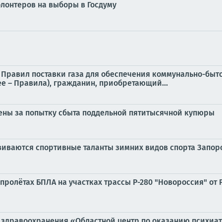
олонтеров на выборы в Госдуму
 21 Правил поставки газа для обеспечения коммунально-б
ее – Правила), гражданин, приобретающий...
ены за попытку сбыта поддельной пятитысячной купюры
звиваются спортивные таланты зимних видов спорта Запор
ролётах БПЛА на участках трассы Р-280 "Новороссия" от 
 здравоохранения «Областной центр по оказанию психиа