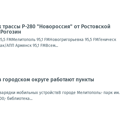
 трассы Р-280 "Новороссия" от Ростовской
 Рогозин
5,5 FMМелитополь 95,1 FMНовогригорьевка 95,5 FMГеническ
к/АПП Армянск 95,1 FMВсем...
в городском округе работают пункты
зарядки мобильных устройствВ городе Мелитополь:· парк им.
0;· библиотека...