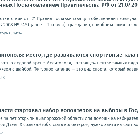
нных Постановлением Правительства РФ от 21.07.20
ответствии с п. 21 Правил поставки газа для обеспечения комму
07.2008 № 549 (далее – Правила), гражданин, приобретающий газ д
годня, 09:04
итополя: место, где развиваются спортивные тала
азать о ледовой арене Мелитополя, настоящем центре зимних видо
кеем с шайбой. Фигурное катание — это вид спорта, который разви
:53
асти стартовал набор волонтеров на выборы в Гос
 18 лет открыли в Запорожской области для помощи на избиратель
ой Думы IX созыва.Чтобы стать волонтером, нужно зайти на сайт в
28