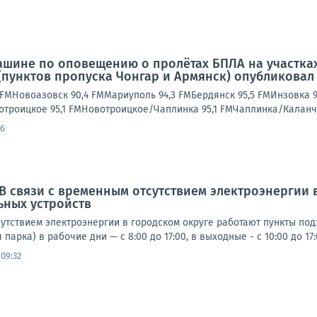
ашине по оповещению о пролётах БПЛА на участках
(пунктов пропуска Чонгар и Армянск) опубликовал
FMНовоазовск 90,4 FMМариуполь 94,3 FMБердянск 95,5 FMИнзовка 9
вотроицкое 95,1 FMНовотроицкое/Чаплинка 95,1 FMЧаплинка/Каланча
36
 В связи с временным отсутствием электроэнергии 
ьных устройств
утствием электроэнергии в городском округе работают пункты под
парка) в рабочие дни — с 8:00 до 17:00, в выходные - с 10:00 до 17:0
09:32