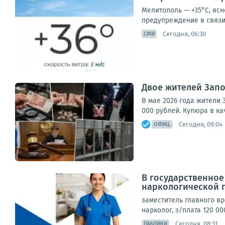
Мелитополь — +35°С, ясн
предупреждение в связи 
Сегодня, 06:30
СМИ
Двое жителей Зап
В мае 2026 года жители З
000 рублей. Купюра в к
Сегодня, 09:04
ОФИЦ.
В государственно
наркологической 
заместитель главного вра
нарколог, з/плата 120 00
Сегодня, 08:31
ПАБЛИКИ