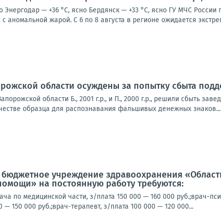
о Энергодар — +36 °С, ясно Бердянск — +33 °С, ясно ГУ МЧС Росси
с аномальной жарой. С 6 по 8 августа в регионе ожидается экстре
орожской области осуждены за попытку сбыта под
апорожской области Б., 2001 г.р., и П., 2000 г.р., решили сбыть 
ачестве образца для распознавания фальшивых денежных знаков...
е бюджетное учреждение здравоохранения «Област
помощи» на постоянную работу требуются:
ча по медицинской части, з/плата 150 000 — 160 000 руб.;врач-пси
0 — 150 000 руб.;врач-терапевт, з/плата 100 000 — 120 000...