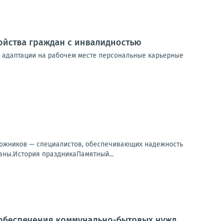
ойства граждан с инвалидностью
х адаптации на рабочем месте персональные карьерные
орожников — специалистов, обеспечивающих надежность
аны.История праздникаПамятный...
ля обеспечения коммунально-бытовых нужд