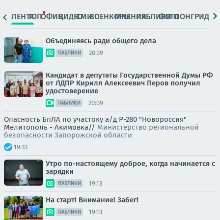
ЛЕНТА
ТОП
ОФИЦ.
ВИДЕО
СМИ
ВОЕНКОРЫ
МНЕНИЯ
ПАБЛИКИ
ФОТО
ЛОНГРИДЫ
Объединяясь ради общего дела
20:39
ПАБЛИКИ
Кандидат в депутаты Государственной Думы РФ
от ЛДПР Кирилл Алексеевич Перов получил
удостоверение
20:09
ПАБЛИКИ
Опасность БпЛА по участоку а/д Р-280 "Новороссия"
Мелитополь - Акимовка//
Министерство региональной
безопасности Запорожской области
19:33
Утро по-настоящему доброе, когда начинается с
зарядки
19:13
ПАБЛИКИ
На старт! Внимание! Забег!
19:13
ПАБЛИКИ