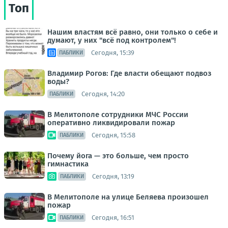
Топ
Нашим властям всё равно, они только о себе и
думают, у них "всё под контролем"!
Сегодня, 15:39
ПАБЛИКИ
Владимир Рогов: Где власти обещают подвоз
воды?
Сегодня, 14:20
ПАБЛИКИ
В Мелитополе сотрудники МЧС России
оперативно ликвидировали пожар
Сегодня, 15:58
ПАБЛИКИ
Почему йога — это больше, чем просто
гимнастика
Сегодня, 13:19
ПАБЛИКИ
В Мелитополе на улице Беляева произошел
пожар
Сегодня, 16:51
ПАБЛИКИ