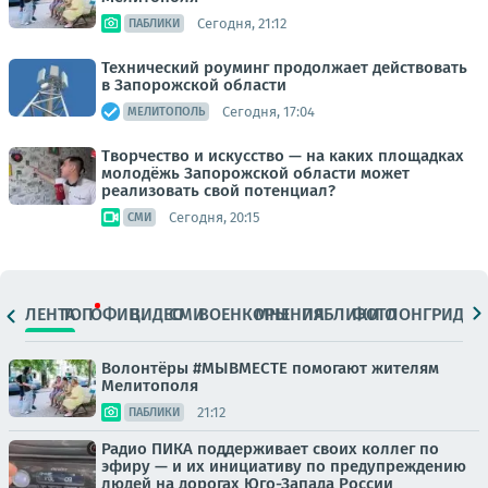
Сегодня, 21:12
ПАБЛИКИ
Технический роуминг продолжает действовать
в Запорожской области
Сегодня, 17:04
МЕЛИТОПОЛЬ
Творчество и искусство — на каких площадках
молодёжь Запорожской области может
реализовать свой потенциал?
Сегодня, 20:15
СМИ
ЛЕНТА
ТОП
ОФИЦ.
ВИДЕО
СМИ
ВОЕНКОРЫ
МНЕНИЯ
ПАБЛИКИ
ФОТО
ЛОНГРИДЫ
Волонтёры #МЫВМЕСТЕ помогают жителям
Мелитополя
21:12
ПАБЛИКИ
Радио ПИКА поддерживает своих коллег по
эфиру — и их инициативу по предупреждению
людей на дорогах Юго-Запада России