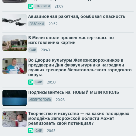
21:09
ПАБЛИКИ
Авиационная ракетная, бомбовая опасность
20:52
ПАБЛИКИ
В Мелитополе прошел мастер-класс по
изготовлению картин
20:43
СМИ
Во Дворце культуры Железнодорожников в
преддверии Дня физкультурника наградили
лучших тренеров Мелитопольского городского
округа
20:33
СМИ
Подписывайтесь на. НОВЫЙ МЕЛИТОПОЛЬ
20:28
МЕЛИТОПОЛЬ
Творчество и искусство — на каких площадках
молодёжь Запорожской области может
реализовать свой потенциал?
20:15
СМИ