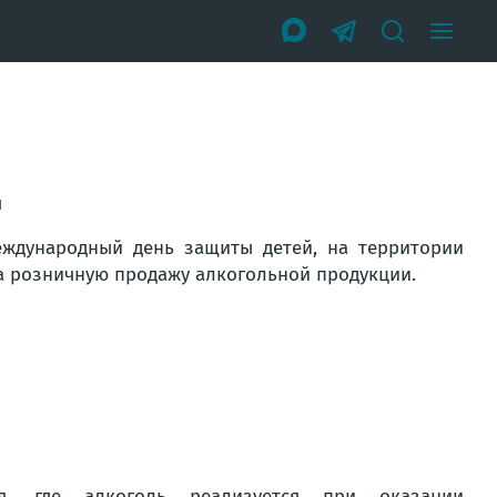
я
еждународный день защиты детей, на территории
а розничную продажу алкогольной продукции.
я, где алкоголь реализуется при оказании