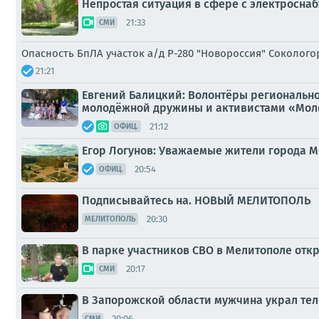
Непростая ситуация в сфере с электросна
21:33
СМИ
Опасность БпЛА участок а/д Р-280 "Новороссия" Соколог
21:21
Евгений Балицкий: Волонтёры региональн
молодёжной дружины и активистами «Молод
21:12
ОФИЦ.
Егор Логунов: Уважаемые жители города М
20:54
ОФИЦ.
Подписывайтесь на. НОВЫЙ МЕЛИТОПОЛЬ
20:30
МЕЛИТОПОЛЬ
В парке участников СВО в Мелитополе отк
20:17
СМИ
В Запорожской области мужчина украл теле
20:06
СМИ