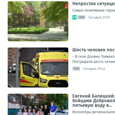
Непростая ситуаци
Самые позитивные горож
Сегодня, 21:33
СМИ
Шесть человек пос
- В селе Долина Токмак
Пострадали шесть челове
Сегодня, 19:42
СМИ
Евгений Балицкий
бойцами Добровол
питьевую воду в...
Волонтёры регионально