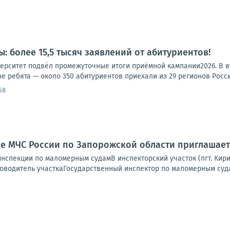
: более 15,5 тысяч заявлений от абитуриентов!
ерситет подвёл промежуточные итоги приёмной кампании2026. В ву
е ребята — около 350 абитуриентов приехали из 29 регионов России
58
е МЧС России по Запорожской области приглашает
инспекции по маломерным судамВ инспекторский участок (пгт. Кир
оводитель участкаГосударственный инспектор по маломерным суда