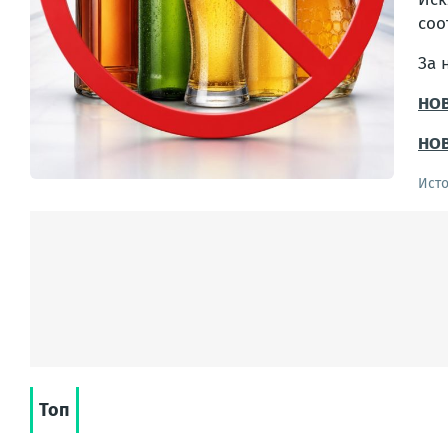
соо
За 
НО
НО
Ист
Топ