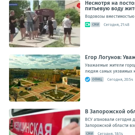
Несмотря на посто
питьевую воду жит
Водовозы вместимостью 
Сегодня, 21:48
СМИ
Егор Логунов: Ува
Уважаемые жители город
людям самых уязвимых ка
Сегодня, 20:54
ОФИЦ.
В Запорожской обл
ВСУ атаковали сегодня 
Запорожской области вз
Сегодня, 18:14
СМИ