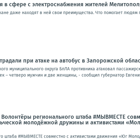
я в сфере с электроснабжения жителей Мелитополя
ане даже находят в ней свои преимущества. Что помогает людям п
традали при атаке на автобус в Запорожской обла
ского муниципального округа БпЛА противника атаковал пассажирс
к – четверо мужчин и две женщины, - сообщил губернатор Евгений
: Волонтёры регионального штаба #МЫВМЕСТЕ совм
ьческой молодёжной дружины и активистами «Мол
го штаба #МЫВМЕСТЕ совместно с активистами движения «Юг Моло