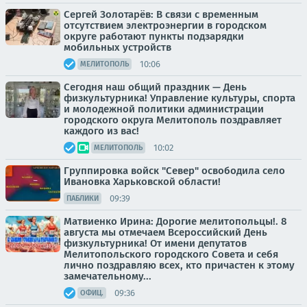
Сергей Золотарёв: В связи с временным
отсутствием электроэнергии в городском
округе работают пункты подзарядки
мобильных устройств
10:06
МЕЛИТОПОЛЬ
Сегодня наш общий праздник — День
физкультурника! Управление культуры, спорта
и молодежной политики администрации
городского округа Мелитополь поздравляет
каждого из вас!
10:02
МЕЛИТОПОЛЬ
Группировка войск "Север" освободила село
Ивановка Харьковской области!
09:39
ПАБЛИКИ
Матвиенко Ирина: Дорогие мелитопольцы!. 8
августа мы отмечаем Всероссийский День
физкультурника! От имени депутатов
Мелитопольского городского Совета и себя
лично поздравляю всех, кто причастен к этому
замечательному...
09:36
ОФИЦ.