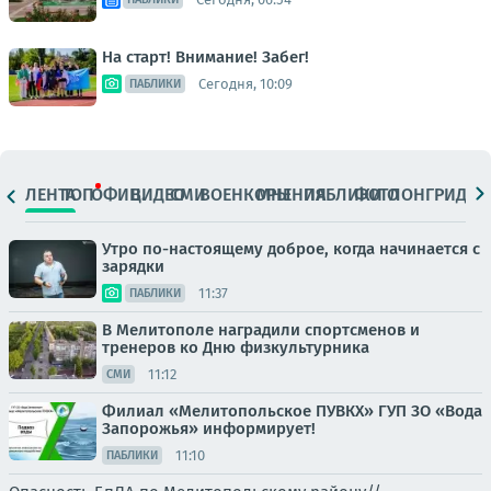
На старт! Внимание! Забег!
Сегодня, 10:09
ПАБЛИКИ
ЛЕНТА
ТОП
ОФИЦ.
ВИДЕО
СМИ
ВОЕНКОРЫ
МНЕНИЯ
ПАБЛИКИ
ФОТО
ЛОНГРИДЫ
Утро по-настоящему доброе, когда начинается с
зарядки
11:37
ПАБЛИКИ
В Мелитополе наградили спортсменов и
тренеров ко Дню физкультурника
11:12
СМИ
Филиал «Мелитопольское ПУВКХ» ГУП ЗО «Вода
Запорожья» информирует!
11:10
ПАБЛИКИ