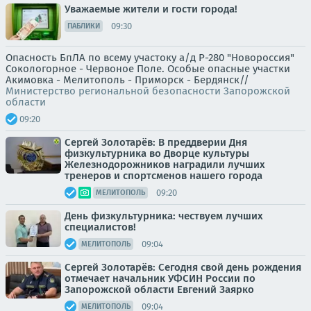
Уважаемые жители и гости города!
09:30
ПАБЛИКИ
Опасность БпЛА по всему участоку а/д Р-280 "Новороссия"
Сокологорное - Червоное Поле. Особые опасные участки
Акимовка - Мелитополь - Приморск - Бердянск//
Министерство региональной безопасности Запорожской
области
09:20
Сергей Золотарёв: В преддверии Дня
физкультурника во Дворце культуры
Железнодорожников наградили лучших
тренеров и спортсменов нашего города
09:20
МЕЛИТОПОЛЬ
День физкультурника: чествуем лучших
специалистов!
09:04
МЕЛИТОПОЛЬ
Сергей Золотарёв: Сегодня свой день рождения
отмечает начальник УФСИН России по
Запорожской области Евгений Заярко
09:04
МЕЛИТОПОЛЬ