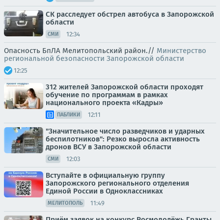
СК расследует обстрел автобуса в Запорожской
области
12:34
СМИ
Опасность БпЛА Мелитопольский район.//
Министерство
региональной безопасности Запорожской области
12:25
312 жителей Запорожской области проходят
обучение по программам в рамках
национального проекта «Кадры»
12:11
ПАБЛИКИ
"Значительное число разведчиков и ударных
беспилотников": Резко выросла активность
дронов ВСУ в Запорожской области
12:03
СМИ
Вступайте в официальную группу
Запорожского регионального отделения
Единой России в Одноклассниках
11:49
МЕЛИТОПОЛЬ
Приём заявок на конкурс Росмолодёжь.Гранты