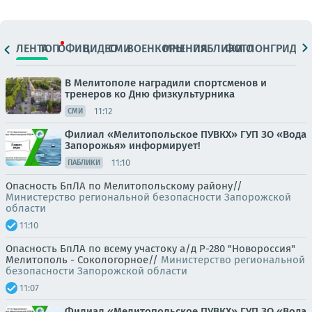
ЛЕНТА
ТОП
ОФИЦ.
ВИДЕО
СМИ
ВОЕНКОРЫ
МНЕНИЯ
ПАБЛИКИ
ФОТО
ЛОНГРИДЫ
В Мелитополе наградили спортсменов и
тренеров ко Дню физкультурника
11:12
СМИ
Филиал «Мелитопольское ПУВКХ» ГУП ЗО «Вода
Запорожья» информирует!
11:10
ПАБЛИКИ
Опасность БпЛА по Мелитопольскому району//
Министерство региональной безопасности Запорожской
области
11:10
Опасность БпЛА по всему участоку а/д Р-280 "Новороссия"
Мелитополь - Сокологорное//
Министерство региональной
безопасности Запорожской области
11:07
Филиал «Мелитопольское ПУВКХ» ГУП ЗО «Вода