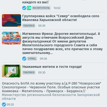
каждого из вас!
10:02
МЕЛИТОПОЛЬ
Группировка войск "Север" освободила село
Ивановка Харьковской области!
09:39
ПАБЛИКИ
Матвиенко Ирина: Дорогие мелитопольцы!. 8
августа мы отмечаем Всероссийский День
физкультурника! От имени депутатов
Мелитопольского городского Совета и себя
лично поздравляю всех, кто причастен к этому
замечательному...
09:36
ОФИЦ.
Уважаемые жители и гости города!
09:30
ПАБЛИКИ
Опасность БпЛА по всему участоку а/д Р-280 "Новороссия"
Сокологорное - Червоное Поле. Особые опасные участки
Акимовка - Мелитополь - Приморск - Бердянск//
Министерство региональной безопасности Запорожской
области
09:20