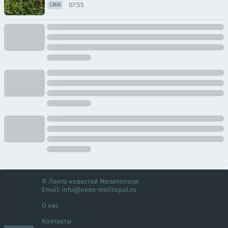
07:55
СМИ
© Лента новостей Мелитополя
Email:
info@news-melitopol.ru
О нас
Контакты