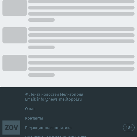
© Лента новостей Мелитополя
Email:
info@news-melitopol.ru
О нас
Контакты
ZOV
18+
Редакционная политика