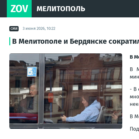
ZOV
МЕЛИТОПОЛЬ
3 июня 2026, 10:22
СМИ
В Мелитополе и Бердянске сократи
В М
В М
мин
- В
мно
нек
В М
Под