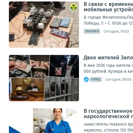
В связи с временн
мобильных устрой
В городе Мелитополь:Парк
Победы, 1: – С 10:00 до 1
Сегодня, 10:03
ПАБЛИКИ
Двое жителей Зап
В мае 2026 года жители З
000 рублей. Купюра в к
Сегодня, 09:04
ОФИЦ.
В государственно
наркологической 
заместитель главного вра
нарколог, з/плата 120 00