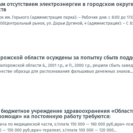
ым отсутствием электроэнергии в городском округ
ств
 им. Горького (администрация парка): – Рабочие дни: с 8:00 до 17:
2:00Центральный рынок, ул. Дарьи Дугиной, 4 (администрация): – С 8:0
орожской области осуждены за попытку сбыта под
апорожской области Б., 2001 г.р., и П., 2000 г.р., решили сбыть 
ачестве образца для распознавания фальшивых денежных знаков...
е бюджетное учреждение здравоохранения «Област
помощи» на постоянную работу требуются:
ча по медицинской части, з/плата 150 000 — 160 000 руб.;врач-пси
0 — 150 000 руб.;врач-терапевт, з/плата 100 000 — 120 000...