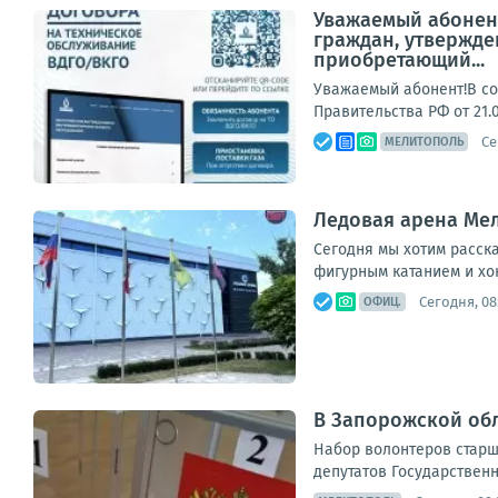
Уважаемый абонент
граждан, утвержде
приобретающий...
Уважаемый абонент!В со
Правительства РФ от 21.
Се
МЕЛИТОПОЛЬ
Ледовая арена Мел
Сегодня мы хотим расск
фигурным катанием и хок
Сегодня, 08
ОФИЦ.
В Запорожской обл
Набор волонтеров старше
депутатов Государственн