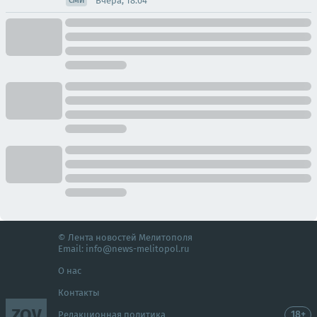
Вчера, 18:04
СМИ
© Лента новостей Мелитополя
Email:
info@news-melitopol.ru
О нас
Контакты
ZOV
18+
Редакционная политика