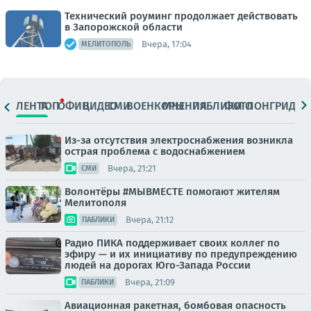
Технический роуминг продолжает действовать
в Запорожской области
Вчера, 17:04
МЕЛИТОПОЛЬ
ЛЕНТА
ТОП
ОФИЦ.
ВИДЕО
СМИ
ВОЕНКОРЫ
МНЕНИЯ
ПАБЛИКИ
ФОТО
ЛОНГРИДЫ
Из-за отсутствия электроснабжения возникла
острая проблема с водоснабжением
Вчера, 21:21
СМИ
Волонтёры #МЫВМЕСТЕ помогают жителям
Мелитополя
Вчера, 21:12
ПАБЛИКИ
Радио ПИКА поддерживает своих коллег по
эфиру — и их инициативу по предупреждению
людей на дорогах Юго-Запада России
Вчера, 21:09
ПАБЛИКИ
Авиационная ракетная, бомбовая опасность