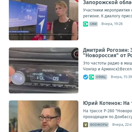
Запорожской обла
Участники мероприятия 
регионе. К диалогу прис
Вчера, 19:28
СМИ
Дмитрий Рогозин: 
"Новороссия" от Р
Это частоты радио в маш
Чонгар и Армянск):Весел
Вчера, 15:39
ОФИЦ.
Юрий Котенок: На 
На трассе Р-280 "Новор
проходящем по Донбассу
Вчера, 22:4
ВОЕНКОРЫ