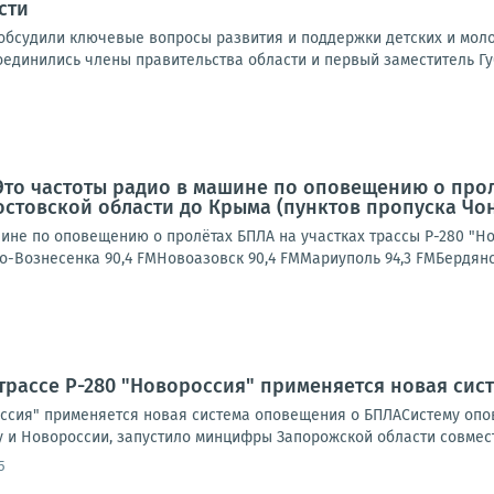
сти
обсудили ключевые вопросы развития и поддержки детских и моло
оединились члены правительства области и первый заместитель Гу
Это частоты радио в машине по оповещению о прол
остовской области до Крыма (пунктов пропуска Чон
ине по оповещению о пролётах БПЛА на участках трассы Р-280 "Но
о-Вознесенка 90,4 FMНовоазовск 90,4 FMМариуполь 94,3 FMБердянск
трассе Р-280 "Новороссия" применяется новая си
оссия" применяется новая система оповещения о БПЛАСистему опов
 и Новороссии, запустило минцифры Запорожской области совместн
5