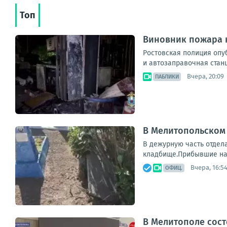
Топ
Виновник пожара н
Ростовская полиция опу
и автозаправочная станц
Вчера, 20:09
ПАБЛИКИ
В Мелитопольском
В дежурную часть отдел
кладбище.Прибывшие на 
Вчера, 16:5
ОФИЦ.
В Мелитополе сос