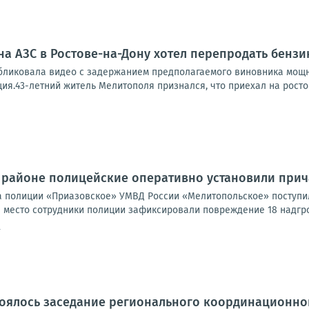
а АЗС в Ростове-на-Дону хотел перепродать бензи
бликовала видео с задержанием предполагаемого виновника мощно
ия.43-летний житель Мелитополя признался, что приехал на ростовс
 районе полицейские оперативно установили при
а полиции «Приазовское» УМВД России «Мелитопольское» поступ
место сотрудники полиции зафиксировали повреждение 18 надгроб
4
тоялось заседание регионального координационно