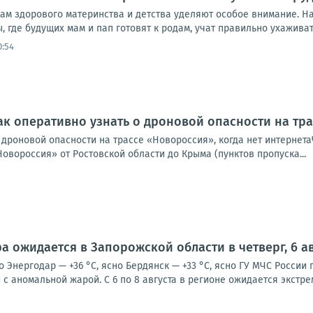
ам здорового материнства и детства уделяют особое внимание. Н
ы, где будущих мам и пап готовят к родам, учат правильно ухажива
0:54
ак оперативно узнать о дроновой опасности на тра
о дроновой опасности на трассе «Новороссия», когда нет интерне
Новороссия» от Ростовской области до Крыма (пунктов пропуска...
а ожидается в Запорожской области в четверг, 6 ав
о Энергодар — +36 °С, ясно Бердянск — +33 °С, ясно ГУ МЧС Росси
с аномальной жарой. С 6 по 8 августа в регионе ожидается экстре