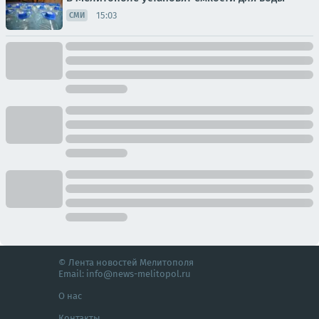
15:03
СМИ
© Лента новостей Мелитополя
Email:
info@news-melitopol.ru
О нас
Контакты