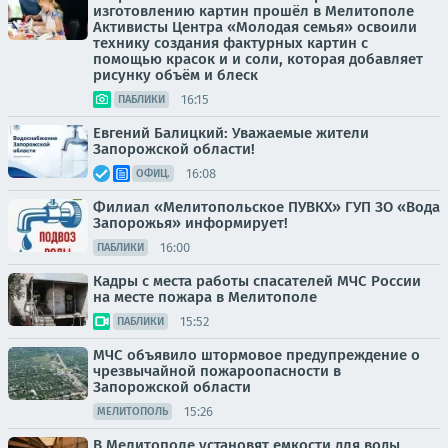
изготовлению картин прошёл в Мелитополе
Активисты Центра «Молодая семья» освоили
технику создания фактурных картин с
помощью красок и и соли, которая добавляет
рисунку объём и блеск
16:15
ПАБЛИКИ
Евгений Балицкий: Уважаемые жители
Запорожской области!
16:08
ОФИЦ.
Филиал «Мелитопольское ПУВКХ» ГУП ЗО «Вода
Запорожья» информирует!
16:00
ПАБЛИКИ
Кадры с места работы спасателей МЧС России
на месте пожара в Мелитополе
15:52
ПАБЛИКИ
МЧС объявило штормовое предупреждение о
чрезвычайной пожароопасности в
Запорожской области
15:26
МЕЛИТОПОЛЬ
В Мелитополе установят емкости для воды