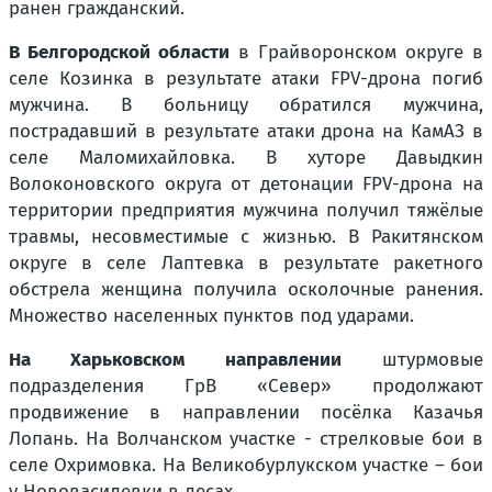
ранен гражданский.
В Белгородской области
в Грайворонском округе в
селе Козинка в результате атаки FPV-дрона погиб
мужчина. В больницу обратился мужчина,
пострадавший в результате атаки дрона на КамАЗ в
селе Маломихайловка. В хуторе Давыдкин
Волоконовского округа от детонации FPV-дрона на
территории предприятия мужчина получил тяжёлые
травмы, несовместимые с жизнью. В Ракитянском
округе в селе Лаптевка в результате ракетного
обстрела женщина получила осколочные ранения.
Множество населенных пунктов под ударами.
На Харьковском направлении
штурмовые
подразделения ГрВ «Север» продолжают
продвижение в направлении посёлка Казачья
Лопань. На Волчанском участке - стрелковые бои в
селе Охримовка. На Великобурлукском участке – бои
у Нововасилевки в лесах.