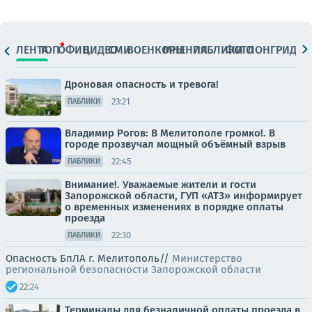
ЛЕНТА
ТОП
ОФИЦ.
ВИДЕО
СМИ
ВОЕНКОРЫ
МНЕНИЯ
ПАБЛИКИ
ФОТО
ЛОНГРИДЫ
Дроновая опасность и тревога!
23:21
ПАБЛИКИ
Владимир Рогов: В Мелитополе громко!. В
городе прозвучал мощный объёмный взрыв
22:45
ПАБЛИКИ
Внимание!. Уважаемые жители и гости
Запорожской области, ГУП «АТЗ» информирует
о временных изменениях в порядке оплаты
проезда
22:30
ПАБЛИКИ
Опасность БпЛА г. Мелитополь//
Министерство
региональной безопасности Запорожской области
22:24
Терминалы для безналичной оплаты проезда в