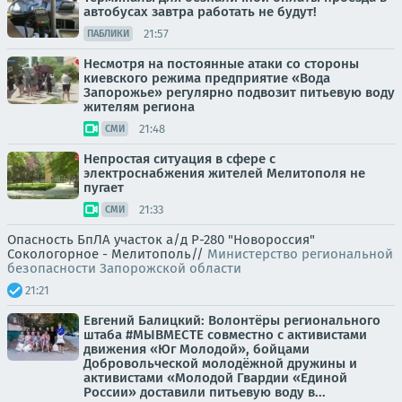
автобусах завтра работать не будут!
21:57
ПАБЛИКИ
Несмотря на постоянные атаки со стороны
киевского режима предприятие «Вода
Запорожье» регулярно подвозит питьевую воду
жителям региона
21:48
СМИ
Непростая ситуация в сфере с
электроснабжения жителей Мелитополя не
пугает
21:33
СМИ
Опасность БпЛА участок а/д Р-280 "Новороссия"
Сокологорное - Мелитополь//
Министерство региональной
безопасности Запорожской области
21:21
Евгений Балицкий: Волонтёры регионального
штаба #МЫВМЕСТЕ совместно с активистами
движения «Юг Молодой», бойцами
Добровольческой молодёжной дружины и
активистами «Молодой Гвардии «Единой
России» доставили питьевую воду в...