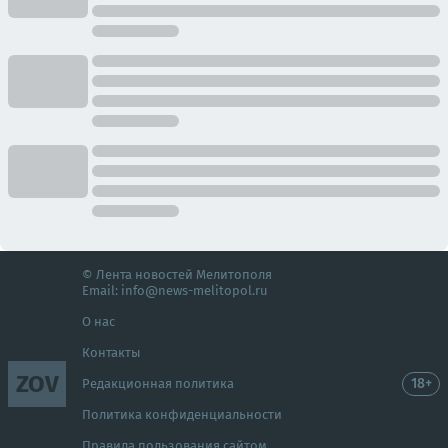
© Лента новостей Мелитополя
Email:
info@news-melitopol.ru
О нас
Контакты
ZOV
18+
Редакционная политика
Политика конфиденциальности
Правила пользования сайтом