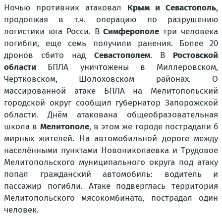
Ночью противник атаковал
Крым и Севастополь
,
продолжая в т.ч. операцию по разрушению
логистики юга Росси. В
Симферополе
три человека
погибли, еще семь получили ранения. Более 20
дронов сбито над
Севастополем
. В
Ростовской
области
БПЛА уничтожены в Миллеровском,
Чертковском, Шолоховском районах. О
массированной атаке БПЛА на Мелитопольский
городской округ сообщил губернатор Запорожской
области. Днём атакована общеобразовательная
школа в
Мелитополе
, в этом же городе пострадали 6
мирных жителей. На автомобильной дороге между
населёнными пунктами Новониколаевка и Трудовое
Мелитопольского муниципального округа под атаку
попал гражданский автомобиль: водитель и
пассажир погибли. Атаке подверглась территория
Мелитопольского мясокомбината, пострадал один
человек.