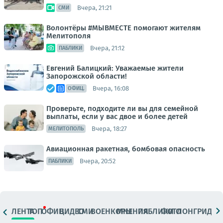
Вчера, 21:21
СМИ
Волонтёры #МЫВМЕСТЕ помогают жителям
Мелитополя
Вчера, 21:12
ПАБЛИКИ
Евгений Балицкий: Уважаемые жители
Запорожской области!
Вчера, 16:08
ОФИЦ.
Проверьте, подходите ли вы для семейной
выплаты, если у вас двое и более детей
Вчера, 18:27
МЕЛИТОПОЛЬ
Авиационная ракетная, бомбовая опасность
Вчера, 20:52
ПАБЛИКИ
ЛЕНТА
ТОП
ОФИЦ.
ВИДЕО
СМИ
ВОЕНКОРЫ
МНЕНИЯ
ПАБЛИКИ
ФОТО
ЛОНГРИДЫ