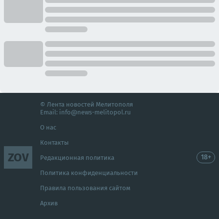
© Лента новостей Мелитополя
Email:
info@news-melitopol.ru
О нас
Контакты
ZOV
18+
Редакционная политика
Политика конфиденциальности
Правила пользования сайтом
Архив