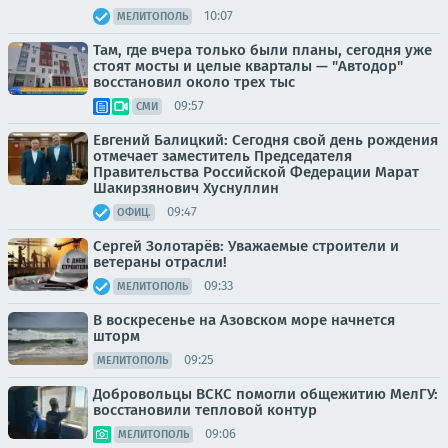
10:07
МЕЛИТОПОЛЬ
Там, где вчера только были планы, сегодня уже
стоят мосты и целые кварталы — "Автодор"
восстановил около трех тыс
09:57
СМИ
Евгений Балицкий: Сегодня свой день рождения
отмечает заместитель Председателя
Правительства Российской Федерации Марат
Шакирзянович Хуснуллин
09:47
ОФИЦ.
Сергей Золотарёв: Уважаемые строители и
ветераны отрасли!
09:33
МЕЛИТОПОЛЬ
В воскресенье на Азовском море начнется
шторм
09:25
МЕЛИТОПОЛЬ
Добровольцы ВСКС помогли общежитию МелГУ:
восстановили тепловой контур
09:06
МЕЛИТОПОЛЬ