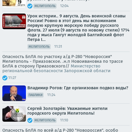
12:04
МЕЛИТОПОЛЬ
Урок истории.. 9 августа. День воинской славы
России! Ровно в этот день мы вспоминаем
первую крупную морскую победу русского
флота. 27 июля (9 августа по новому стилю) 1714
года у мыса Гангут молодой Балтийский флот
Петра I...
11:31
МЕЛИТОПОЛЬ
Опасность БпЛА по участоку а/д Р-280 "Новороссия"
Мелитополь - Приазовское. .н.п Новоивановка по трассе
БпЛА в сторону Приазовского//
Министерство
региональной безопасности Запорожской области
11:27
Владимир Рогов: Где организован подвоз воды?
11:24
ПАБЛИКИ
Сергей Золотарёв: Уважаемые жители
городского округа Мелитополь!
11:10
МЕЛИТОПОЛЬ
Опасность БпЛА по всей а/д Р-280 "Новороссия". особо