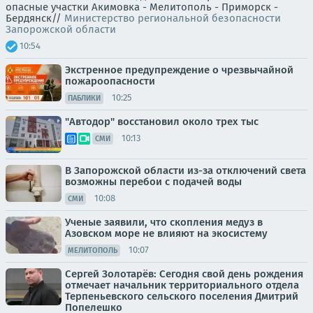
опасные участки Акимовка - Мелитополь - Приморск -
Бердянск//
Министерство региональной безопасности
Запорожской области
10:54
Экстренное предупреждение о чрезвычайной
пожароопасности
10:25
ПАБЛИКИ
"Автодор" восстановил около трех тыс
10:13
СМИ
В Запорожской области из-за отключений света
возможны перебои с подачей воды
10:08
СМИ
Ученые заявили, что скопления медуз в
Азовском море не влияют на экосистему
10:07
МЕЛИТОПОЛЬ
Сергей Золотарёв: Сегодня свой день рождения
отмечает начальник территориального отдела
Терпеньевского сельского поселения Дмитрий
Попелешко