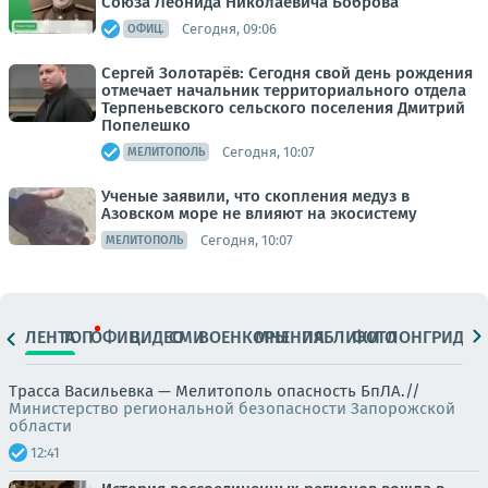
Союза Леонида Николаевича Боброва
Сегодня, 09:06
ОФИЦ.
Сергей Золотарёв: Сегодня свой день рождения
отмечает начальник территориального отдела
Терпеньевского сельского поселения Дмитрий
Попелешко
Сегодня, 10:07
МЕЛИТОПОЛЬ
Ученые заявили, что скопления медуз в
Азовском море не влияют на экосистему
Сегодня, 10:07
МЕЛИТОПОЛЬ
ЛЕНТА
ТОП
ОФИЦ.
ВИДЕО
СМИ
ВОЕНКОРЫ
МНЕНИЯ
ПАБЛИКИ
ФОТО
ЛОНГРИДЫ
Трасса Васильевка — Мелитополь опасность БпЛА.//
Министерство региональной безопасности Запорожской
области
12:41