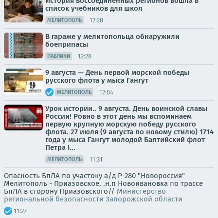
История воссоединенных регионов вошла в
список учебников для школ
12:28
МЕЛИТОПОЛЬ
В гараже у мелитопольца обнаружили
боеприпасы
12:28
ПАБЛИКИ
9 августа — День первой морской победы
русского флота у мыса Гангут
12:04
МЕЛИТОПОЛЬ
Урок истории.. 9 августа. День воинской славы
России! Ровно в этот день мы вспоминаем
первую крупную морскую победу русского
флота. 27 июля (9 августа по новому стилю) 1714
года у мыса Гангут молодой Балтийский флот
Петра I...
11:31
МЕЛИТОПОЛЬ
Опасность БпЛА по участоку а/д Р-280 "Новороссия"
Мелитополь - Приазовское. .н.п Новоивановка по трассе
БпЛА в сторону Приазовского//
Министерство
региональной безопасности Запорожской области
11:27