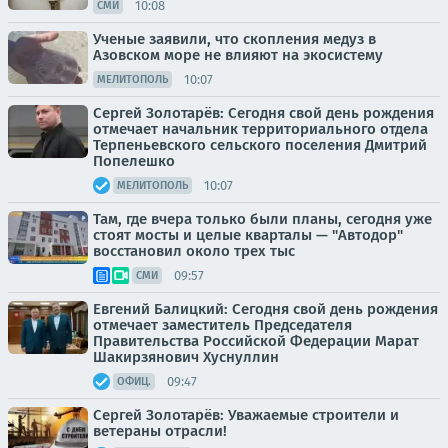
10:08
СМИ
Ученые заявили, что скопления медуз в
Азовском море не влияют на экосистему
10:07
МЕЛИТОПОЛЬ
Сергей Золотарёв: Сегодня свой день рождения
отмечает начальник территориального отдела
Терпеньевского сельского поселения Дмитрий
Попелешко
10:07
МЕЛИТОПОЛЬ
Там, где вчера только были планы, сегодня уже
стоят мосты и целые кварталы — "Автодор"
восстановил около трех тыс
09:57
СМИ
Евгений Балицкий: Сегодня свой день рождения
отмечает заместитель Председателя
Правительства Российской Федерации Марат
Шакирзянович Хуснуллин
09:47
ОФИЦ.
Сергей Золотарёв: Уважаемые строители и
ветераны отрасли!