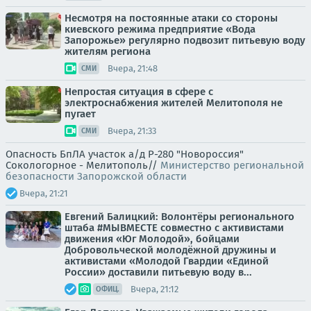
Несмотря на постоянные атаки со стороны
киевского режима предприятие «Вода
Запорожье» регулярно подвозит питьевую воду
жителям региона
Вчера, 21:48
СМИ
Непростая ситуация в сфере с
электроснабжения жителей Мелитополя не
пугает
Вчера, 21:33
СМИ
Опасность БпЛА участок а/д Р-280 "Новороссия"
Сокологорное - Мелитополь//
Министерство региональной
безопасности Запорожской области
Вчера, 21:21
Евгений Балицкий: Волонтёры регионального
штаба #МЫВМЕСТЕ совместно с активистами
движения «Юг Молодой», бойцами
Добровольческой молодёжной дружины и
активистами «Молодой Гвардии «Единой
России» доставили питьевую воду в...
Вчера, 21:12
ОФИЦ.