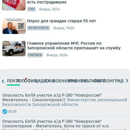
есть пострадавшие
Вчера, 18:14
СМИ
Опрос для граждан старше 55 лет
Вчера, 19:05
МЕЛИТОПОЛЬ
Главное управление МЧС России по
Запорожской области приглашает на службу
Вчера, 18:04
ПАБЛИКИ
ЛЕНТА
ТОП
ОФИЦ.
ВИДЕО
СМИ
ВОЕНКОРЫ
МНЕНИЯ
ПАБЛИКИ
ФОТО
ЛОНГРИДЫ
Опасность БпЛА участок а/д Р-280 "Новороссия"
Мелитополь - Сокологорное//
Министерство региональной
безопасности Запорожской области
05:18
Опасность БпЛА участок а/д Р-280 "Новороссия"
Сокологорное - Мелитополь. Бпла по трассе от н.п.