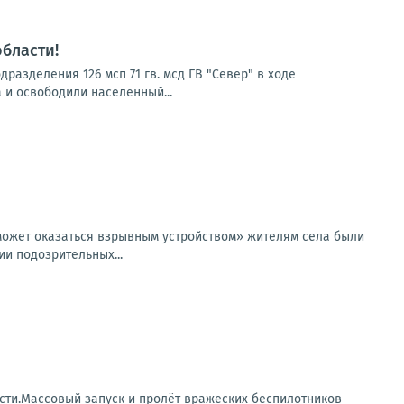
бласти!
азделения 126 мсп 71 гв. мсд ГВ "Север" в ходе
 и освободили населенный...
может оказаться взрывным устройством» жителям села были
и подозрительных...
сти.Массовый запуск и пролёт вражеских беспилотников