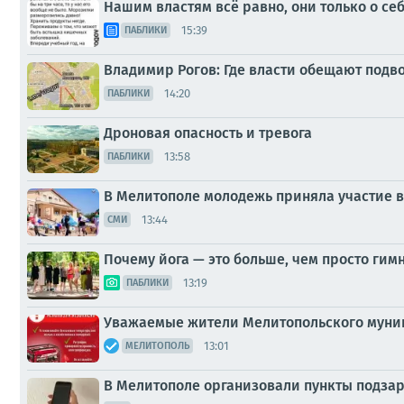
Нашим властям всё равно, они только о себ
15:39
ПАБЛИКИ
Владимир Рогов: Где власти обещают подв
14:20
ПАБЛИКИ
Дроновая опасность и тревога
13:58
ПАБЛИКИ
В Мелитополе молодежь приняла участие в
13:44
СМИ
Почему йога — это больше, чем просто гим
13:19
ПАБЛИКИ
Уважаемые жители Мелитопольского муниц
13:01
МЕЛИТОПОЛЬ
В Мелитополе организовали пункты подзар