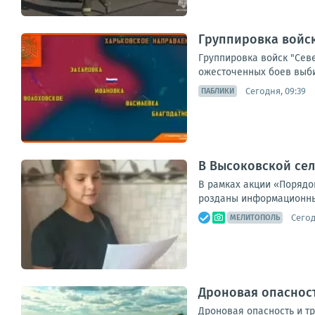
Группировка войск
Группировка войск "Севе
ожесточенных боев выби
Сегодня, 09:39
ПАБЛИКИ
В Высоковской се
В рамках акции «Порядо
розданы информационные
Сегод
МЕЛИТОПОЛЬ
Дроновая опасност
Дроновая опасность и т