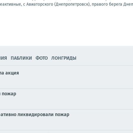
еактивные, с Авиаторского (Днепропетровск), правого берега Днепр
НИЯ
ПАБЛИКИ
ФОТО
ЛОНГРИДЫ
ла акция
л пожар
ративно ликвидировали пожар