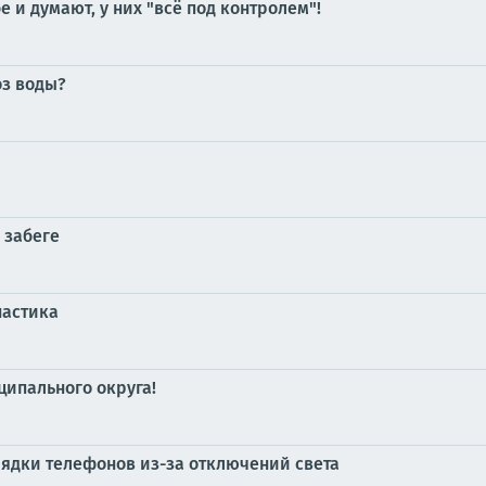
е и думают, у них "всё под контролем"!
оз воды?
 забеге
настика
ипального округа!
ядки телефонов из-за отключений света