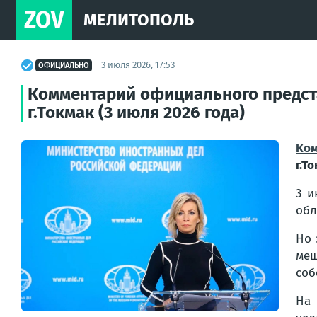
ZOV
МЕЛИТОПОЛЬ
3 июля 2026, 17:53
ОФИЦИАЛЬНО
Комментарий официального предста
г.Токмак (3 июля 2026 года)
Ком
г.Т
3 и
обл
Но 
ме
соб
На 