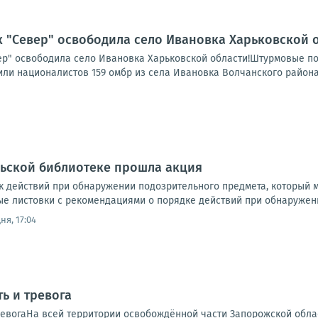
 "Север" освободила село Ивановка Харьковской о
р" освободила село Ивановка Харьковской области!Штурмовые подр
ли националистов 159 омбр из села Ивановка Волчанского района
льской библиотеке прошла акция
к действий при обнаружении подозрительного предмета, который 
 листовки с рекомендациями о порядке действий при обнаружени
ня, 17:04
ь и тревога
ревогаНа всей территории освобождённой части Запорожской обла