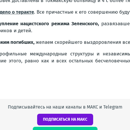
овек доставлены в Токмакскую больницу и 4 с более 
дело о теракте
. Все причастные к его совершению буд
упление нацистского режима Зеленского,
развязавшег
иков и детей.
зким погибших,
желаем скорейшего выздоровления все
 профильные международные структуры и независи
е этого, равно как и всех остальных бесчеловечных
Подписывайтесь на наши каналы в МАКС и Telegram
ПОДПИСАТЬСЯ НА МАКС