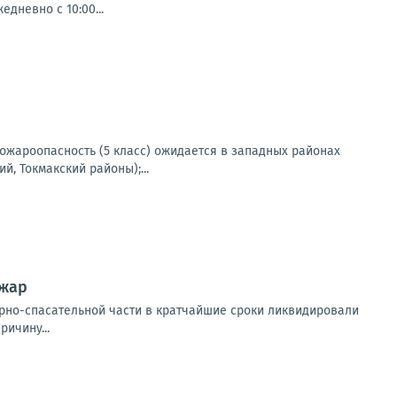
дневно с 10:00...
 пожароопасность (5 класс) ожидается в западных районах
, Токмакский районы);...
ожар
арно-спасательной части в кратчайшие сроки ликвидировали
ичину...