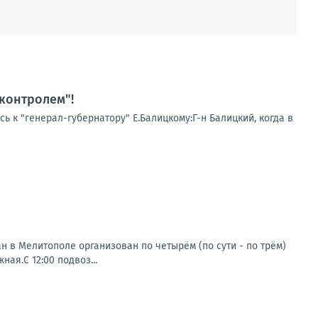
 контролем"!
ь к "генерал-губернатору" Е.Балицкому:Г-н Балицкий, когда в
 в Мелитополе организован по четырём (по сути - по трём)
ая.С 12:00 подвоз...