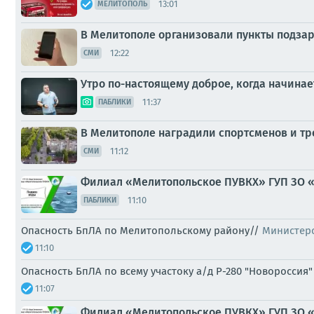
13:01
МЕЛИТОПОЛЬ
В Мелитополе организовали пункты подзар
12:22
СМИ
Утро по-настоящему доброе, когда начинае
11:37
ПАБЛИКИ
В Мелитополе наградили спортсменов и т
11:12
СМИ
Филиал «Мелитопольское ПУВКХ» ГУП ЗО 
11:10
ПАБЛИКИ
Опасность БпЛА по Мелитопольскому району//
Министерс
11:10
Опасность БпЛА по всему участоку а/д Р-280 "Новоросси
11:07
Филиал «Мелитопольское ПУВКХ» ГУП ЗО 