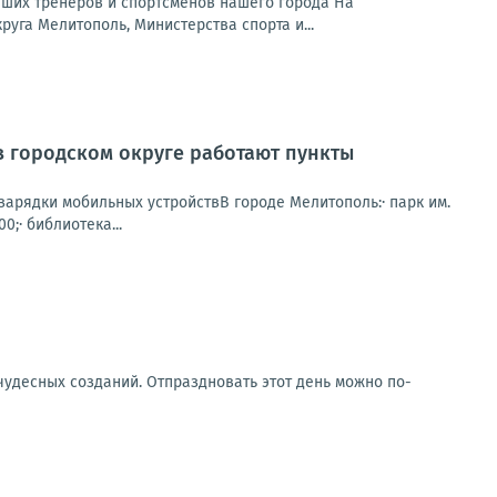
ших тренеров и спортсменов нашего города На
уга Мелитополь, Министерства спорта и...
в городском округе работают пункты
зарядки мобильных устройствВ городе Мелитополь:· парк им.
0;· библиотека...
 чудесных созданий. Отпраздновать этот день можно по-