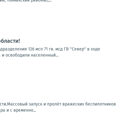
, Токмакский районы);...
бласти!
азделения 126 мсп 71 гв. мсд ГВ "Север" в ходе
 и освободили населенный...
сти.Массовый запуск и пролёт вражеских беспилотников
а и с временно...