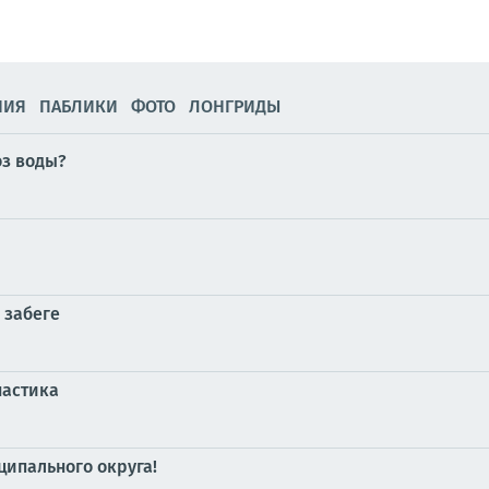
НИЯ
ПАБЛИКИ
ФОТО
ЛОНГРИДЫ
оз воды?
 забеге
настика
ипального округа!