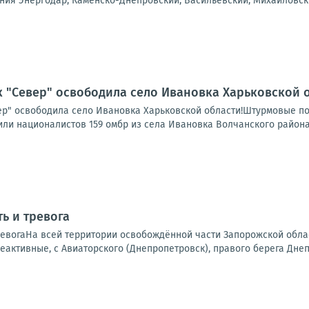
ния Энергодар, Каменско-Днепровский, Васильевский, Михайловский
 "Север" освободила село Ивановка Харьковской о
р" освободила село Ивановка Харьковской области!Штурмовые подр
ли националистов 159 омбр из села Ивановка Волчанского района
ь и тревога
ревогаНа всей территории освобождённой части Запорожской обла
еактивные, с Авиаторского (Днепропетровск), правого берега Днепр