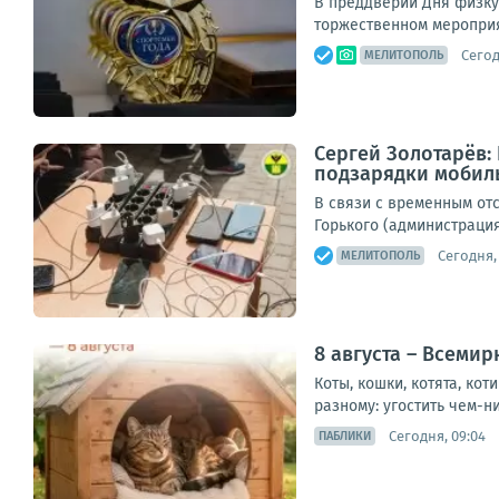
В преддверии Дня физку
торжественном мероприя
Сегод
МЕЛИТОПОЛЬ
Сергей Золотарёв:
подзарядки мобил
В связи с временным отс
Горького (администрация 
Сегодня,
МЕЛИТОПОЛЬ
8 августа – Всеми
Коты, кошки, котята, ко
разному: угостить чем-н
Сегодня, 09:04
ПАБЛИКИ