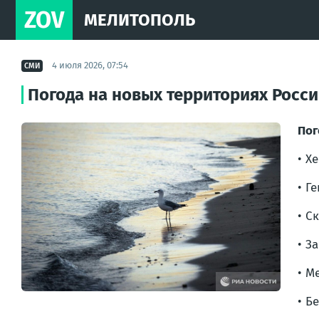
ZOV
МЕЛИТОПОЛЬ
4 июля 2026, 07:54
СМИ
Погода на новых территориях Росс
Пог
• Х
• Г
• С
• З
• М
• Б