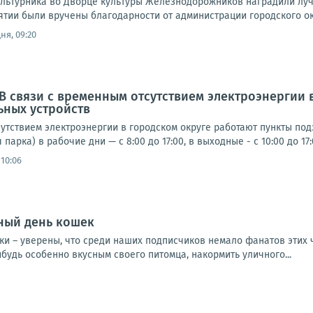
льтурника во Дворце культуры Железнодорожников наградили луч
тии были вручены благодарности от администрации городского окр
ня, 09:20
 В связи с временным отсутствием электроэнергии 
ьных устройств
утствием электроэнергии в городском округе работают пункты под
парка) в рабочие дни — с 8:00 до 17:00, в выходные - с 10:00 до 17:0
 10:06
рный день кошек
тики – уверены, что среди наших подписчиков немало фанатов этих
ибудь особенно вкусным своего питомца, накормить уличного...