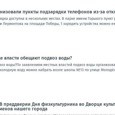
низовали пункты подзарядки телефонов из-за отк
дка доступна в нескольких местах. В парке имени Горького пункт ра
ни Лермонтова на площади Победы, 1 зарядить устройства можно еже
де власти обещают подвоз воды?
воз воды?По заявлениям местных властей подвоз воды организован
 холодную воду можно набрать возле школы №13 по улице Молодёжн
 В преддверии Дня физкультурника во Дворце кул
менов нашего города