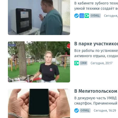
В кабинете зубного техн
умной техники создаёт в
Сегодня,
ОФИЦ.
В парке участнико
Все работы по установк
активного отдыха, создан
Сегодня, 20:17
СМИ
В Мелитопольском
В дежурную часть УМВД 
смартфон. Причиненный 
Сегодня, 16:29
ОФИЦ.