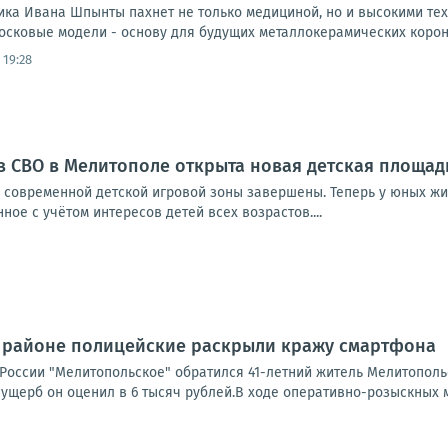
ика Ивана Шпынты пахнет не только медициной, но и высокими тех
осковые модели - основу для будущих металлокерамических короно
 19:28
в СВО в Мелитополе открыта новая детская площад
е современной детской игровой зоны завершены. Теперь у юных жи
ное с учётом интересов детей всех возрастов....
 районе полицейские раскрыли кражу смартфона
России "Мелитопольское" обратился 41-летний житель Мелитопольс
ущерб он оценил в 6 тысяч рублей.В ходе оперативно-розыскных м