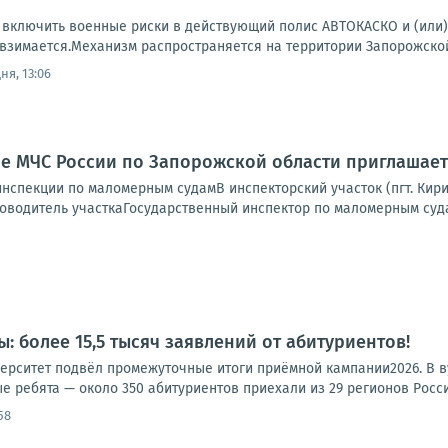
 включить военные риски в действующий полис АВТОКАСКО и (или)
взимается.Механизм распространяется на территории Запорожской о
ня, 13:06
е МЧС России по Запорожской области приглашает
инспекции по маломерным судамВ инспекторский участок (пгт. Кир
оводитель участкаГосударственный инспектор по маломерным суда
: более 15,5 тысяч заявлений от абитуриентов!
ерситет подвёл промежуточные итоги приёмной кампании2026. В ву
е ребята — около 350 абитуриентов приехали из 29 регионов России
58