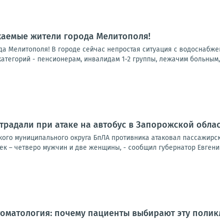
жаемые жители города Мелитополя!
а Мелитополя! В городе сейчас непростая ситуация с водоснабжен
тегорий - пенсионерам, инвалидам 1-2 группы, лежачим больным, 
традали при атаке на автобус в Запорожской обла
ского муниципального округа БпЛА противника атаковал пассажирс
к – четверо мужчин и две женщины, - сообщил губернатор Евгений
оматология: почему пациенты выбирают эту полик