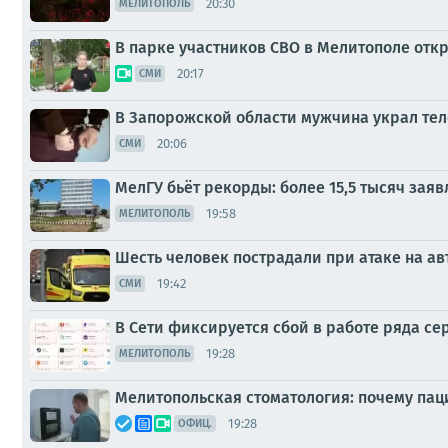
20:30
МЕЛИТОПОЛЬ
В парке участников СВО в Мелитополе отк
20:17
СМИ
В Запорожской области мужчина украл теле
20:06
СМИ
МелГУ бьёт рекорды: более 15,5 тысяч заяв
19:58
МЕЛИТОПОЛЬ
Шесть человек пострадали при атаке на ав
19:42
СМИ
В Сети фиксируется сбой в работе ряда се
19:28
МЕЛИТОПОЛЬ
Мелитопольская стоматология: почему па
19:28
ОФИЦ.