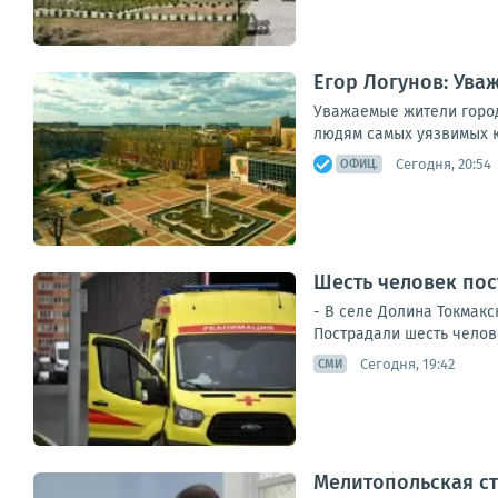
Егор Логунов: Ува
Уважаемые жители город
людям самых уязвимых ка
Сегодня, 20:54
ОФИЦ.
Шесть человек пос
- В селе Долина Токмак
Пострадали шесть челове
Сегодня, 19:42
СМИ
Мелитопольская ст