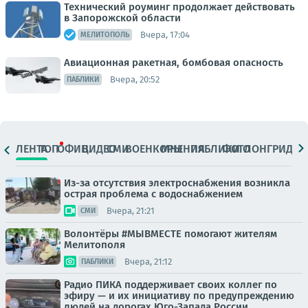
Технический роуминг продолжает действовать
в Запорожской области
Вчера, 17:04
МЕЛИТОПОЛЬ
Авиационная ракетная, бомбовая опасность
Вчера, 20:52
ПАБЛИКИ
ЛЕНТА
ТОП
ОФИЦ.
ВИДЕО
СМИ
ВОЕНКОРЫ
МНЕНИЯ
ПАБЛИКИ
ФОТО
ЛОНГРИДЫ
Из-за отсутствия электроснабжения возникла
острая проблема с водоснабжением
Вчера, 21:21
СМИ
Волонтёры #МЫВМЕСТЕ помогают жителям
Мелитополя
Вчера, 21:12
ПАБЛИКИ
Радио ПИКА поддерживает своих коллег по
эфиру — и их инициативу по предупреждению
людей на дорогах Юго-Запада России