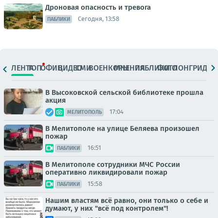
Дроновая опасность и тревога
Сегодня, 13:58
ПАБЛИКИ
ЛЕНТА
ТОП
ОФИЦ.
ВИДЕО
СМИ
ВОЕНКОРЫ
МНЕНИЯ
ПАБЛИКИ
ФОТО
ЛОНГРИДЫ
В Высоковской сельской библиотеке прошла
акция
17:04
МЕЛИТОПОЛЬ
В Мелитополе на улице Беляева произошел
пожар
16:51
ПАБЛИКИ
В Мелитополе сотрудники МЧС России
оперативно ликвидировали пожар
15:58
ПАБЛИКИ
Нашим властям всё равно, они только о себе и
думают, у них "всё под контролем"!