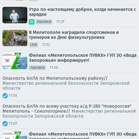
Утро по-настоящему доброе, когда начинается с
зарядки
11:37
ПАБЛИКИ
В Мелитополе наградили спортсменов и
тренеров ко Дню физкультурника
11:12
СМИ
Филиал «Мелитопольское ПУВКХ» ГУП ЗО «Вода
Запорожья» информирует!
11:10
ПАБЛИКИ
Опасность БпЛА по Мелитопольскому району//
Министерство региональной безопасности Запорожской
области
11:10
Опасность БпЛА по всему участоку а/д Р-280 "Новороссия"
Мелитополь - Сокологорное//
Министерство региональной
безопасности Запорожской области
11:07
Филиал «Мелитопольское ПУВКХ» ГУП ЗО «Вода
Запорожья» информирует!