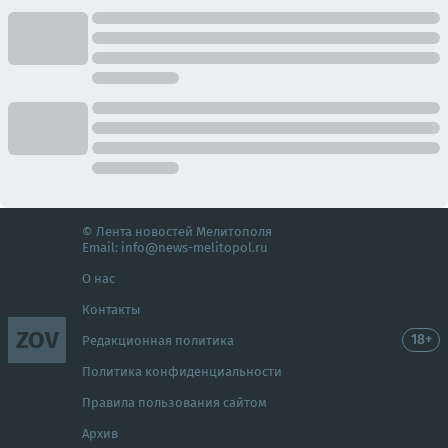
© Лента новостей Мелитополя
Email:
info@news-melitopol.ru
О нас
Контакты
ZOV
18+
Редакционная политика
Политика конфиденциальности
Правила пользования сайтом
Архив