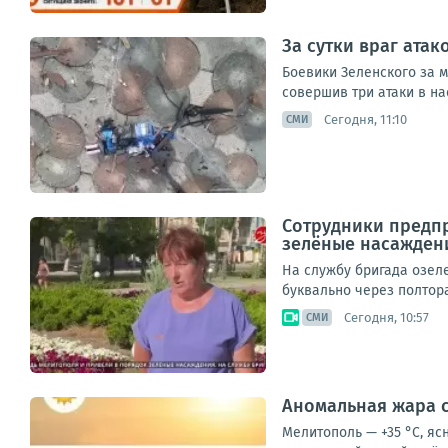
За сутки враг ата
Боевики Зеленского за 
совершив три атаки в на
Сегодня, 11:10
СМИ
Сотрудники предп
зелёные насажден
На службу бригада озеле
буквально через полтора
Сегодня, 10:57
СМИ
Аномальная жара с
Мелитополь — +35 °С, яс