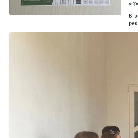
укр
В з
рек