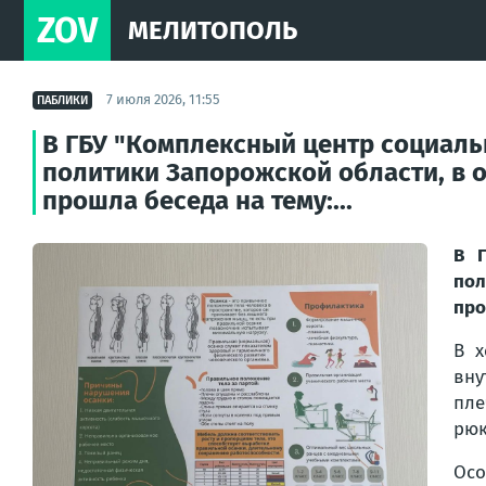
ZOV
МЕЛИТОПОЛЬ
7 июля 2026, 11:55
ПАБЛИКИ
В ГБУ "Комплексный центр социаль
политики Запорожской области, в 
прошла беседа на тему:...
В Г
пол
про
В х
вну
пле
рюк
Осо