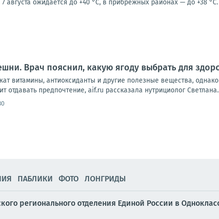
7 августа ожидается до +40 °С, в прибрежных районах — до +38 °С. 
шни. Врач пояснил, какую ягоду выбрать для здор
ат витамины, антиоксиданты и другие полезные вещества, однако 
ит отдавать предпочтение, aif.ru рассказала нутрициолог Светлана..
30
НИЯ
ПАБЛИКИ
ФОТО
ЛОНГРИДЫ
кого регионального отделения Единой России в Одноклас