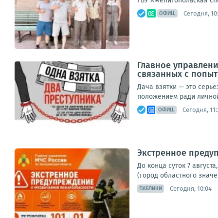
ГБУ «Мелитопольская сп
Сегодня, 10
ОФИЦ.
Главное управлени
связанных с попыт
Дача взятки — это серь
положением ради личной
Сегодня, 11:
ОФИЦ.
Экстренное преду
До конца суток 7 август
(город областного значе
Сегодня, 10:04
ПАБЛИКИ