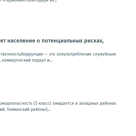
«Гармония».Благодаря их...
т население о потенциальных рисках,
тственность!Коррупция — это злоупотребление служебным
коммерческий подкуп и...
 пожароопасность (5 класс) ожидается в западных районах
, Токмакский районы);...