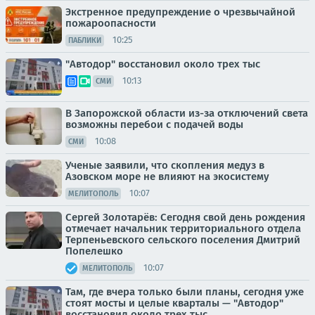
Экстренное предупреждение о чрезвычайной
пожароопасности
10:25
ПАБЛИКИ
"Автодор" восстановил около трех тыс
10:13
СМИ
В Запорожской области из-за отключений света
возможны перебои с подачей воды
10:08
СМИ
Ученые заявили, что скопления медуз в
Азовском море не влияют на экосистему
10:07
МЕЛИТОПОЛЬ
Сергей Золотарёв: Сегодня свой день рождения
отмечает начальник территориального отдела
Терпеньевского сельского поселения Дмитрий
Попелешко
10:07
МЕЛИТОПОЛЬ
Там, где вчера только были планы, сегодня уже
стоят мосты и целые кварталы — "Автодор"
восстановил около трех тыс