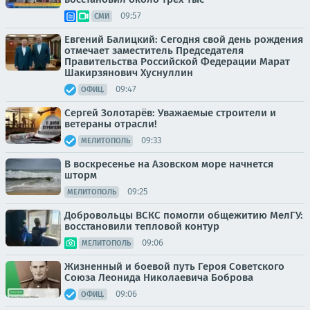
09:57
СМИ
Евгений Балицкий: Сегодня свой день рождения
отмечает заместитель Председателя
Правительства Российской Федерации Марат
Шакирзянович Хуснуллин
09:47
ОФИЦ.
Сергей Золотарёв: Уважаемые строители и
ветераны отрасли!
09:33
МЕЛИТОПОЛЬ
В воскресенье на Азовском море начнется
шторм
09:25
МЕЛИТОПОЛЬ
Добровольцы ВСКС помогли общежитию МелГУ:
восстановили тепловой контур
09:06
МЕЛИТОПОЛЬ
Жизненный и боевой путь Героя Советского
Союза Леонида Николаевича Боброва
09:06
ОФИЦ.