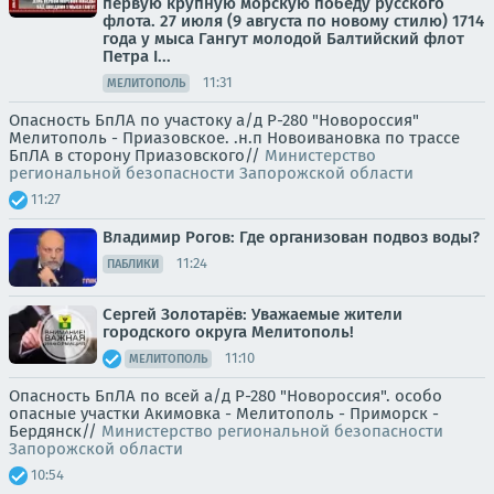
первую крупную морскую победу русского
флота. 27 июля (9 августа по новому стилю) 1714
года у мыса Гангут молодой Балтийский флот
Петра I...
11:31
МЕЛИТОПОЛЬ
Опасность БпЛА по участоку а/д Р-280 "Новороссия"
Мелитополь - Приазовское. .н.п Новоивановка по трассе
БпЛА в сторону Приазовского//
Министерство
региональной безопасности Запорожской области
11:27
Владимир Рогов: Где организован подвоз воды?
11:24
ПАБЛИКИ
Сергей Золотарёв: Уважаемые жители
городского округа Мелитополь!
11:10
МЕЛИТОПОЛЬ
Опасность БпЛА по всей а/д Р-280 "Новороссия". особо
опасные участки Акимовка - Мелитополь - Приморск -
Бердянск//
Министерство региональной безопасности
Запорожской области
10:54