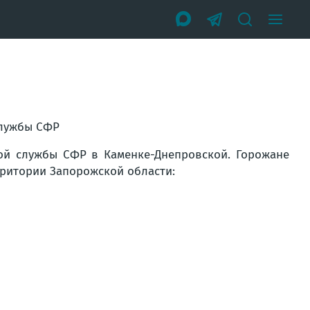
службы СФР
ой службы СФР в Каменке-Днепровской. Горожане
рритории Запорожской области: