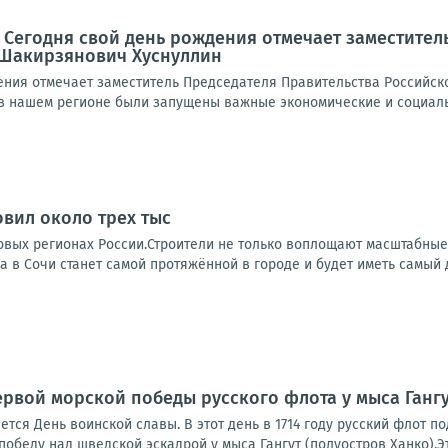
 Сегодня свой день рождения отмечает заместител
Шакирзянович Хуснуллин
ения отмечает заместитель Председателя Правительства Российс
 нашем регионе были запущены важные экономические и социальн
овил около трех тыс
 новых регионах России.Строители не только воплощают масштабны
да в Сочи станет самой протяжённой в городе и будет иметь самый д
первой морской победы русского флота у мыса Ганг
ется День воинской славы. В этот день в 1714 году русский флот 
беду над шведской эскадрой у мыса Гангут (полуостров Ханко).Эт