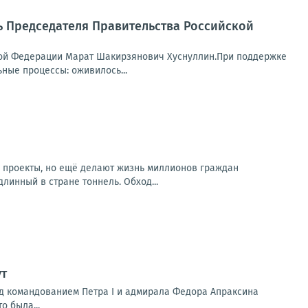
ь Председателя Правительства Российской
кой Федерации Марат Шакирзянович Хуснуллин.При поддержке
ые процессы: оживилось...
е проекты, но ещё делают жизнь миллионов граждан
линный в стране тоннель. Обход...
ут
под командованием Петра I и адмирала Федора Апраксина
о была...