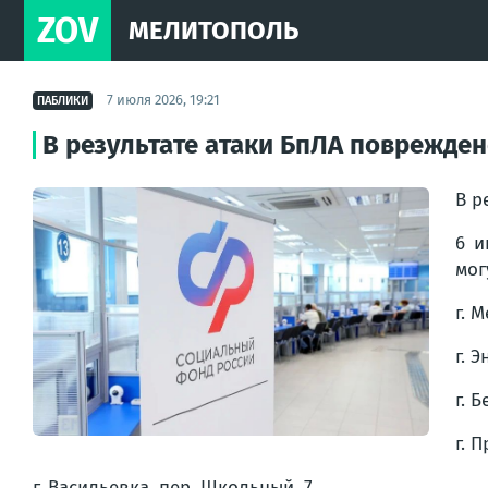
ZOV
МЕЛИТОПОЛЬ
7 июля 2026, 19:21
ПАБЛИКИ
В результате атаки БпЛА поврежде
В р
6 и
мог
г. 
г. 
г. 
г. 
г. Васильевка, пер. Школьный, 7.