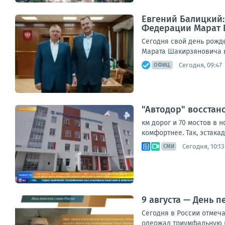
Евгений Балицкий:
Федерации Марат 
Сегодня свой день рожд
Марата Шакирзяновича в
Сегодня, 09:47
ОФИЦ.
"Автодор" восстан
км дорог и 70 мостов в
комфортнее. Так, эстака
Сегодня, 10:13
СМИ
9 августа — День 
Сегодня в России отмеча
одержал триумфальную по