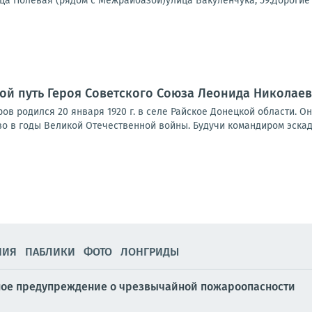
 Полевая (рядом с Межрайбазой)улица Вакуленчука, 59.Дорогие зе
ой путь Героя Советского Союза Леонида Николае
ов родился 20 января 1920 г. в селе Райское Донецкой области. 
 в годы Великой Отечественной войны. Будучи командиром эскадри
НИЯ
ПАБЛИКИ
ФОТО
ЛОНГРИДЫ
ное предупреждение о чрезвычайной пожароопасности