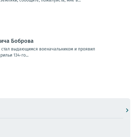
мляки, сообщите, пожалуйста, мне в...
вича Боброва
Он стал выдающимся военачальником и проявил
льи 134-го...