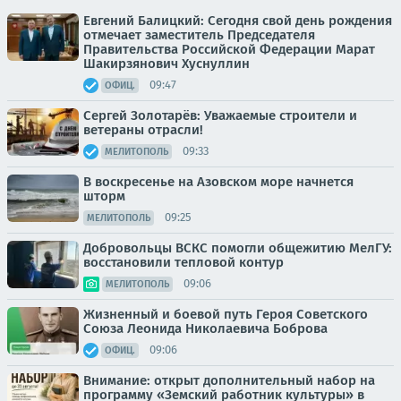
Евгений Балицкий: Сегодня свой день рождения
отмечает заместитель Председателя
Правительства Российской Федерации Марат
Шакирзянович Хуснуллин
09:47
ОФИЦ.
Сергей Золотарёв: Уважаемые строители и
ветераны отрасли!
09:33
МЕЛИТОПОЛЬ
В воскресенье на Азовском море начнется
шторм
09:25
МЕЛИТОПОЛЬ
Добровольцы ВСКС помогли общежитию МелГУ:
восстановили тепловой контур
09:06
МЕЛИТОПОЛЬ
Жизненный и боевой путь Героя Советского
Союза Леонида Николаевича Боброва
09:06
ОФИЦ.
Внимание: открыт дополнительный набор на
программу «Земский работник культуры» в