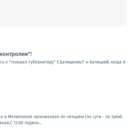
 контролем"!
ь к "генерал-губернатору" Е.Балицкому:Г-н Балицкий, когда в
 в Мелитополе организован по четырём (по сути - по трём)
ая.С 12:00 подвоз...