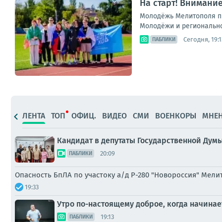
На старт! Внимание
Молодёжь Мелитополя пр
Молодёжи и региональной
Сегодня, 19:1
ПАБЛИКИ
ЛЕНТА
ТОП
ОФИЦ.
ВИДЕО
СМИ
ВОЕНКОРЫ
МНЕ
Кандидат в депутаты Государственной Дум
20:09
ПАБЛИКИ
Опасность БпЛА по участоку а/д Р-280 "Новороссия" Мел
19:33
Утро по-настоящему доброе, когда начинае
19:13
ПАБЛИКИ