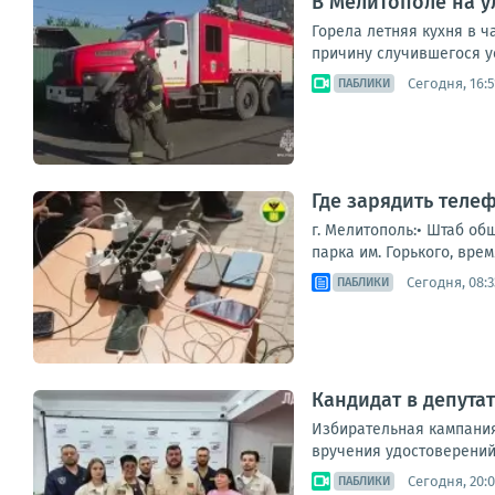
В Мелитополе на 
Горела летняя кухня в ч
причину случившегося у
Сегодня, 16:5
ПАБЛИКИ
Где зарядить теле
г. Мелитополь:• Штаб об
парка им. Горького, врем
Сегодня, 08:3
ПАБЛИКИ
Кандидат в депута
Избирательная кампания
вручения удостоверений
Сегодня, 20:
ПАБЛИКИ