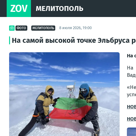
ZOV
МЕЛИТОПОЛЬ
8 июля 2026, 19:00
ФОТО
МЕЛИТОПОЛЬ
На самой высокой точке Эльбруса 
На 
На 
Вад
«Не
усп
НО
НО