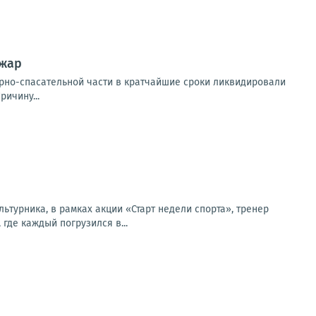
ожар
арно-спасательной части в кратчайшие сроки ликвидировали
ичину...
ьтурника, в рамках акции «Старт недели спорта», тренер
где каждый погрузился в...