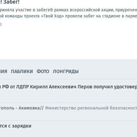
! Забег!
иняла участие в забегеВ рамках всероссийской акции, приурочен
 команды проекта «Твой Ход» провели забег на стадионе в парке 
3
НИЯ
ПАБЛИКИ
ФОТО
ЛОНГРИДЫ
ы РФ от ЛДПР Кирилл Алексеевич Перов получил удостове
итополь - Акимовка//
Министерство региональной безопаснос
тся с зарядки