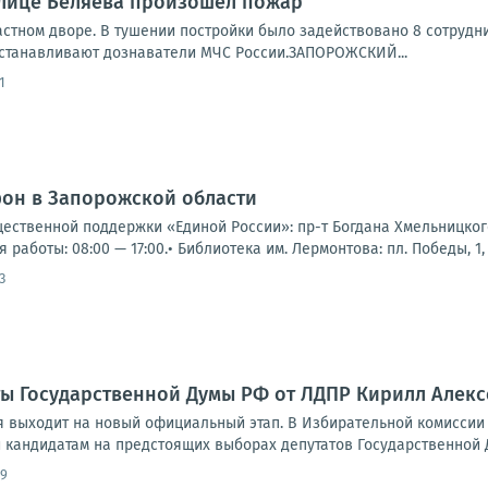
улице Беляева произошел пожар
астном дворе. В тушении постройки было задействовано 8 сотрудн
станавливают дознаватели МЧС России.ЗАПОРОЖСКИЙ...
1
фон в Запорожской области
щественной поддержки «Единой России»: пр-т Богдана Хмельницкого,
я работы: 08:00 — 17:00.• Библиотека им. Лермонтова: пл. Победы, 1, 
3
ты Государственной Думы РФ от ЛДПР Кирилл Алек
 выходит на новый официальный этап. В Избирательной комиссии
 кандидатам на предстоящих выборах депутатов Государственной Д
09