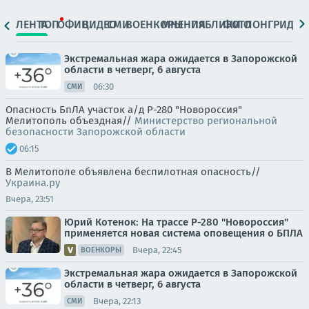
ЛЕНТА
ТОП
ОФИЦ.
ВИДЕО
СМИ
ВОЕНКОРЫ
МНЕНИЯ
ПАБЛИКИ
ФОТО
ЛОНГРИДЫ
Экстремальная жара ожидается в Запорожской
области в четверг, 6 августа
06:30
СМИ
Опасность БпЛА участок а/д Р-280 "Новороссия"
Мелитополь объездная//
Министерство региональной
безопасности Запорожской области
06:15
В Мелитополе объявлена беспилотная опасность//
Украина.ру
Вчера, 23:51
Юрий Котенок: На трассе Р-280 "Новороссия"
применяется новая система оповещения о БПЛА
Вчера, 22:45
ВОЕНКОРЫ
Экстремальная жара ожидается в Запорожской
области в четверг, 6 августа
Вчера, 22:13
СМИ