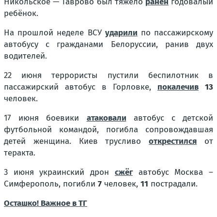
Никольское — Таврово был тяжело
ранен
годовалый
ребёнок.
На прошлой неделе ВСУ
ударили
по пассажирскому
автобусу с гражданами Белоруссии, ранив двух
водителей.
22 июня террористы пустили беспилотник в
пассажирский автобус в Горловке,
покалечив
13
человек.
17 июня боевики
атаковали
автобус с детской
футбольной командой, погибла сопровождавшая
детей женщина. Киев трусливо
открестился
от
теракта.
3 июня украинский дрон
сжёг
автобус Москва –
Симферополь, погибли
7
человек,
11
пострадали.
Осташко! Важное в ТГ