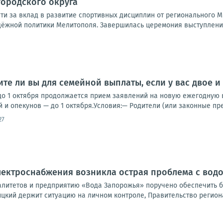
ородского округа
ти за вклад в развитие спортивных дисциплин от регионального М
одёжной политики Мелитополя. Завершилась церемония выступление
те ли вы для семейной выплаты, если у вас двое и
до 1 октября продолжается прием заявлений на новую ежегодную в
 и опекунов — до 1 октября.Условия:— Родители (или законные пре
27
электроснабжения возникла острая проблема с во
литетов и предприятию «Вода Запорожья» поручено обеспечить б
цкий держит ситуацию на личном контроле, Правительство региона