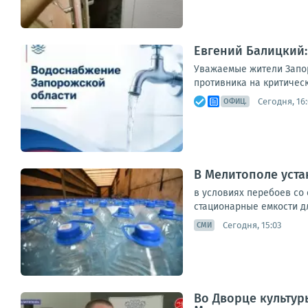
Евгений Балицкий:
Уважаемые жители Запор
противника на критическ
Сегодня, 16
ОФИЦ.
В Мелитополе уста
в условиях перебоев со
стационарные емкости дл
Сегодня, 15:03
СМИ
Во Дворце культу