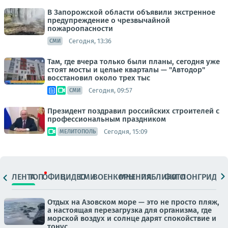
В Запорожской области объявили экстренное
предупреждение о чрезвычайной
пожароопасности
Сегодня, 13:36
СМИ
Там, где вчера только были планы, сегодня уже
стоят мосты и целые кварталы — "Автодор"
восстановил около трех тыс
Сегодня, 09:57
СМИ
Президент поздравил российских строителей с
профессиональным праздником
Сегодня, 15:09
МЕЛИТОПОЛЬ
ЛЕНТА
ТОП
ОФИЦ.
ВИДЕО
СМИ
ВОЕНКОРЫ
МНЕНИЯ
ПАБЛИКИ
ФОТО
ЛОНГРИДЫ
Отдых на Азовском море — это не просто пляж,
а настоящая перезагрузка для организма, где
морской воздух и солнце дарят спокойствие и
тонус