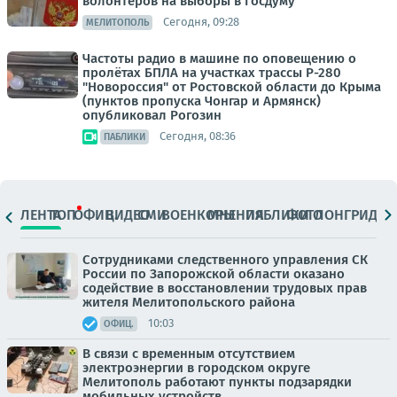
волонтеров на выборы в Госдуму
Сегодня, 09:28
МЕЛИТОПОЛЬ
Частоты радио в машине по оповещению о
пролётах БПЛА на участках трассы Р-280
"Новороссия" от Ростовской области до Крыма
(пунктов пропуска Чонгар и Армянск)
опубликовал Рогозин
Сегодня, 08:36
ПАБЛИКИ
ЛЕНТА
ТОП
ОФИЦ.
ВИДЕО
СМИ
ВОЕНКОРЫ
МНЕНИЯ
ПАБЛИКИ
ФОТО
ЛОНГРИДЫ
Сотрудниками следственного управления СК
России по Запорожской области оказано
содействие в восстановлении трудовых прав
жителя Мелитопольского района
10:03
ОФИЦ.
В связи с временным отсутствием
электроэнергии в городском округе
Мелитополь работают пункты подзарядки
мобильных устройств