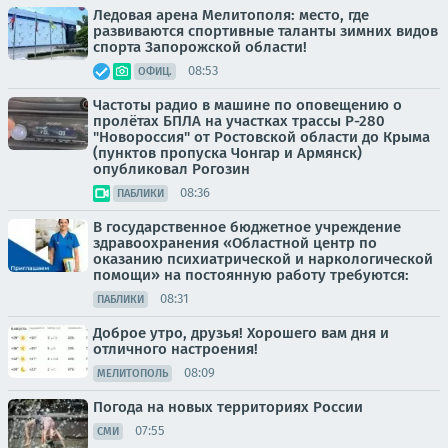
Ледовая арена Мелитополя: место, где
развиваются спортивные таланты зимних видов
спорта Запорожской области!
08:53
ОФИЦ.
Частоты радио в машине по оповещению о
пролётах БПЛА на участках трассы Р-280
"Новороссия" от Ростовской области до Крыма
(пунктов пропуска Чонгар и Армянск)
опубликовал Рогозин
08:36
ПАБЛИКИ
В государственное бюджетное учреждение
здравоохранения «Областной центр по
оказанию психиатрической и наркологической
помощи» на постоянную работу требуются:
08:31
ПАБЛИКИ
Доброе утро, друзья! Хорошего вам дня и
отличного настроения!
08:09
МЕЛИТОПОЛЬ
Погода на новых территориях России
07:55
СМИ