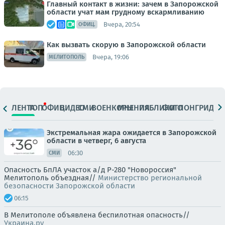
Главный контакт в жизни: зачем в Запорожской
области учат мам грудному вскармливанию
Вчера, 20:54
ОФИЦ.
Как вызвать скорую в Запорожской области
Вчера, 19:06
МЕЛИТОПОЛЬ
ЛЕНТА
ТОП
ОФИЦ.
ВИДЕО
СМИ
ВОЕНКОРЫ
МНЕНИЯ
ПАБЛИКИ
ФОТО
ЛОНГРИДЫ
Экстремальная жара ожидается в Запорожской
области в четверг, 6 августа
06:30
СМИ
Опасность БпЛА участок а/д Р-280 "Новороссия"
Мелитополь объездная//
Министерство региональной
безопасности Запорожской области
06:15
В Мелитополе объявлена беспилотная опасность//
Украина.ру