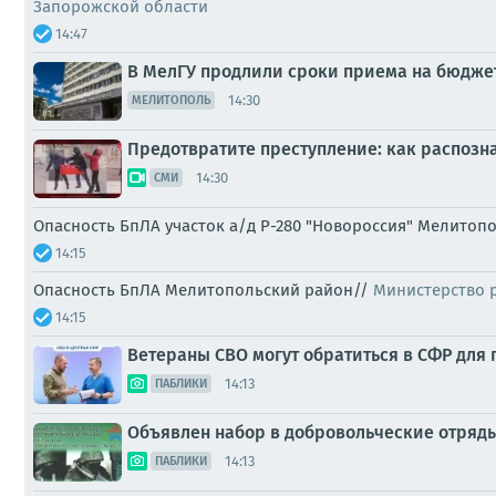
Запорожской области
14:47
В МелГУ продлили сроки приема на бюдже
14:30
МЕЛИТОПОЛЬ
Предотвратите преступление: как распозн
14:30
СМИ
Опасность БпЛА участок а/д Р-280 "Новороссия" Мелитоп
14:15
Опасность БпЛА Мелитопольский район//
Министерство 
14:15
Ветераны СВО могут обратиться в СФР для
14:13
ПАБЛИКИ
Объявлен набор в добровольческие отряд
14:13
ПАБЛИКИ