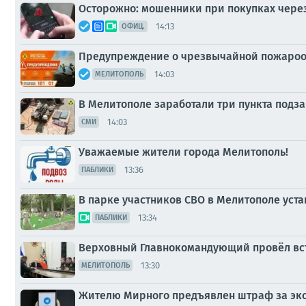
Осторожно: мошенники при покупках чере
14:13
ОФИЦ.
Предупреждение о чрезвычайной пожароо
14:03
МЕЛИТОПОЛЬ
В Мелитополе заработали три пункта подз
14:03
СМИ
Уважаемые жители города Мелитополь!
13:36
ПАБЛИКИ
В парке участников СВО в Мелитополе уст
13:34
ПАБЛИКИ
Верховный Главнокомандующий провёл вст
13:30
МЕЛИТОПОЛЬ
Жителю Мирного предъявлен штраф за экс