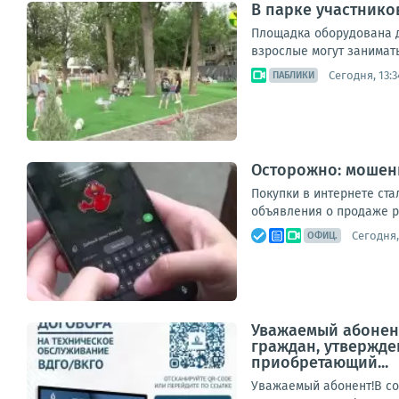
В парке участнико
Площадка оборудована д
взрослые могут занимать
Сегодня, 13:3
ПАБЛИКИ
Осторожно: мошен
Покупки в интернете ст
объявления о продаже ра
Сегодня,
ОФИЦ.
Уважаемый абонент
граждан, утвержде
приобретающий...
Уважаемый абонент!В со