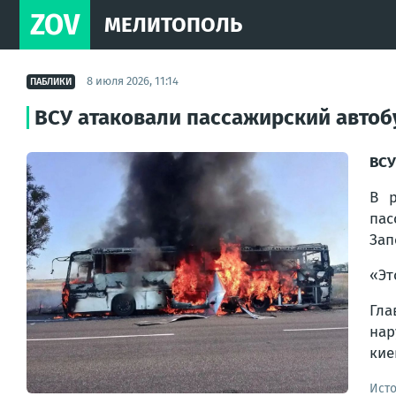
ZOV
МЕЛИТОПОЛЬ
8 июля 2026, 11:14
ПАБЛИКИ
ВСУ атаковали пассажирский автоб
ВСУ
В р
пас
Зап
«Эт
Гла
нар
кие
Ист