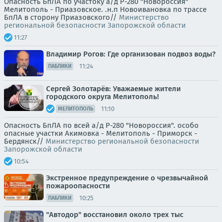
Опасность БпЛА по участоку а/д Р-280 "Новороссия"
Мелитополь - Приазовское. .н.п Новоивановка по трассе
БпЛА в сторону Приазовского//
Министерство
региональной безопасности Запорожской области
11:27
Владимир Рогов: Где организован подвоз воды?
11:24
ПАБЛИКИ
Сергей Золотарёв: Уважаемые жители
городского округа Мелитополь!
11:10
МЕЛИТОПОЛЬ
Опасность БпЛА по всей а/д Р-280 "Новороссия". особо
опасные участки Акимовка - Мелитополь - Приморск -
Бердянск//
Министерство региональной безопасности
Запорожской области
10:54
Экстренное предупреждение о чрезвычайной
пожароопасности
10:25
ПАБЛИКИ
"Автодор" восстановил около трех тыс