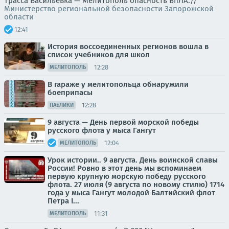
Трасса Васильевка — Мелитополь опасность БпЛА.//
Министерство региональной безопасности Запорожской
области
12:41
История воссоединенных регионов вошла в
список учебников для школ
12:28
МЕЛИТОПОЛЬ
В гараже у мелитопольца обнаружили
боеприпасы
12:28
ПАБЛИКИ
9 августа — День первой морской победы
русского флота у мыса Гангут
12:04
МЕЛИТОПОЛЬ
Урок истории.. 9 августа. День воинской славы
России! Ровно в этот день мы вспоминаем
первую крупную морскую победу русского
флота. 27 июля (9 августа по новому стилю) 1714
года у мыса Гангут молодой Балтийский флот
Петра I...
11:31
МЕЛИТОПОЛЬ